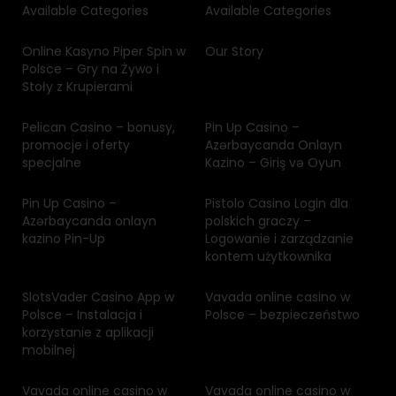
Available Categories
Available Categories
Online Kasyno Piper Spin w
Our Story
Polsce – Gry na Żywo i
Stoły z Krupierami
Pelican Casino – bonusy,
Pin Up Casino –
promocje i oferty
Azərbaycanda Onlayn
specjalne
Kazino – Giriş və Oyun
Pin Up Casino –
Pistolo Casino Login dla
Azərbaycanda onlayn
polskich graczy –
kazino Pin-Up
Logowanie i zarządzanie
kontem użytkownika
SlotsVader Casino App w
Vavada online casino w
Polsce – Instalacja i
Polsce – bezpieczeństwo
korzystanie z aplikacji
mobilnej
Vavada online casino w
Vavada online casino w