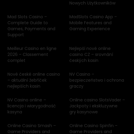
Nowych Użytkowników
Mad Slots Casino –
MadSlots Casino App –
Complete Guide to
Mobile Features and
Games, Payments and
Gaming Experience
Support
Meilleur Casino en ligne
Nejlepší nové online
2026 – Classement
casino CZ – srovnání
complet
českých kasin
Nové české online casino
NV Casino –
– aktuální žebříček
bezpieczeństwo i ochrona
nejlepších kasin
graczy
NV Casino online –
Online casino SlotsVader –
licencja i wiarygodność
Jackpoty i ekskluzywne
kasyna
gry kasynowe
Online Casino Smash –
Online Casino Spinfin –
Game Providers and
Game Providers and