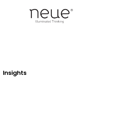
Insights