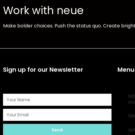
Work with neue
Make bolder choices. Push the status quo. Create bright
Sign up for our Newsletter
Menu 
1xB
slo
1xB
Send
Aph