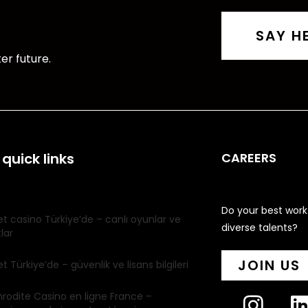
SAY H
er future.
quick links
CAREERS
Do your best wor
et casino Türkiye’de – canlı oyunlar ve
diverse talents?
tlar
JOIN US
et Türkiye’de – güvenlik ve lisans bilgileri
rodite Casino en ligne France –