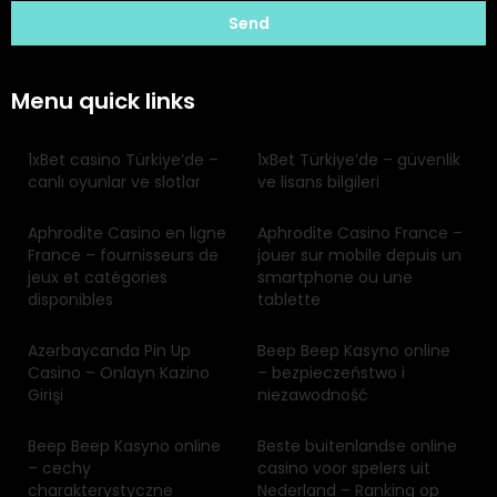
Send
Menu quick links
1xBet casino Türkiye’de –
1xBet Türkiye’de – güvenlik
canlı oyunlar ve slotlar
ve lisans bilgileri
Aphrodite Casino en ligne
Aphrodite Casino France –
France – fournisseurs de
jouer sur mobile depuis un
jeux et catégories
smartphone ou une
disponibles
tablette
Azərbaycanda Pin Up
Beep Beep Kasyno online
Casino – Onlayn Kazino
– bezpieczeństwo i
Girişi
niezawodność
Beep Beep Kasyno online
Beste buitenlandse online
– cechy
casino voor spelers uit
charakterystyczne
Nederland – Ranking op