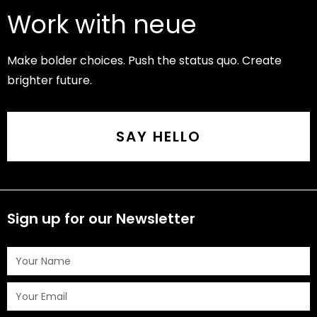
Work with neue
Make bolder choices. Push the status quo. Create
brighter future.
SAY HELLO
Sign up for our Newsletter