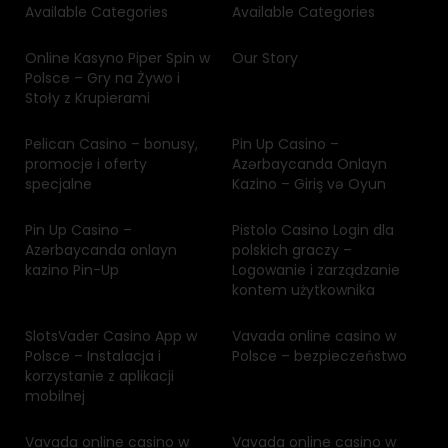
Available Categories
Available Categories
Online Kasyno Piper Spin w
Our Story
Polsce – Gry na Żywo i
Stoły z Krupierami
Pelican Casino – bonusy,
Pin Up Casino –
promocje i oferty
Azərbaycanda Onlayn
specjalne
Kazino – Giriş və Oyun
Pin Up Casino –
Pistolo Casino Login dla
Azərbaycanda onlayn
polskich graczy –
kazino Pin-Up
Logowanie i zarządzanie
kontem użytkownika
SlotsVader Casino App w
Vavada online casino w
Polsce – Instalacja i
Polsce – bezpieczeństwo
korzystanie z aplikacji
mobilnej
Vavada online casino w
Vavada online casino w