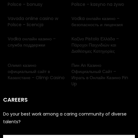
Polsce – bonusy
Polsce – kasyno na żywo
Vavada online casino w
Vodka онлайн казино –
Polsce – licencja
безопасность и лицензия
Vodka онлайн казино –
Καζίνο Pistolo Ελλάδα –
служба поддержки
Πάροχοι Παιχνιδιών και
Διαθέσιμες Κατηγορίες
Олимп казино
Пин Ап Казино
официальный сайт в
Официальный Сайт –
Казахстане – Olimp Casino
Играть в Онлайн Казино Pin
Up
CAREERS
Do your best work among a caring community of diverse
talents?