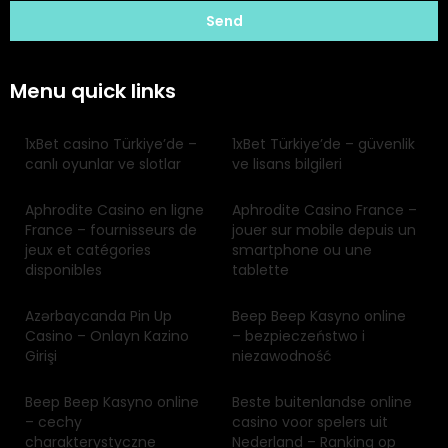
Send
Menu quick links
1xBet casino Türkiye’de –
1xBet Türkiye’de – güvenlik
canlı oyunlar ve slotlar
ve lisans bilgileri
Aphrodite Casino en ligne
Aphrodite Casino France –
France – fournisseurs de
jouer sur mobile depuis un
jeux et catégories
smartphone ou une
disponibles
tablette
Azərbaycanda Pin Up
Beep Beep Kasyno online
Casino – Onlayn Kazino
– bezpieczeństwo i
Girişi
niezawodność
Beep Beep Kasyno online
Beste buitenlandse online
– cechy
casino voor spelers uit
charakterystyczne
Nederland – Ranking op