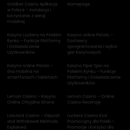
Goldbet Casino Aplikacja
Homepage
w Polsce – Instalacja i
korzystanie z wersji
mobilnej
Kasyno Luckera na Polskim
Kasyno online Pistolo –
Rynku – Funkcje Platformy
Dostawcy
i Doświadczenie
oprogramowania i wybór
Użytkowników
gier kasynowych
Kasyno online Pistolo –
Kasyno Piper Spin na
Gra mobilna na
Polskim Rynku – Funkcje
smartfonach i tabletach
Platformy i Doświadczenie
Użytkowników
Lemon Casino – Kasyno
Lemon Casino – Online
Online Oficjalna Strona
Casino Recenzje
LolaJack Casino – Deposit
Luckera Casino Kod
and Withdrawal Methods
Promocyjny dla Polski –
Explained
Promocje i Korzyści dla