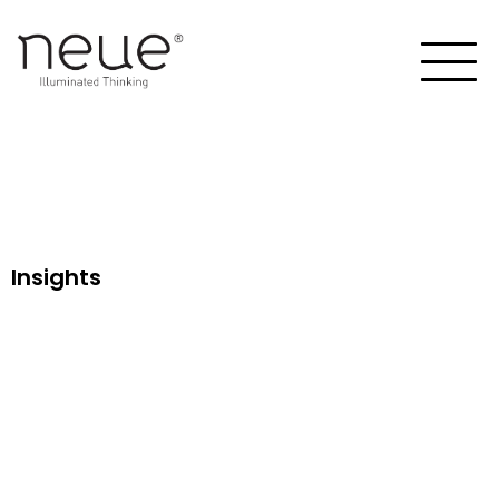
Insights