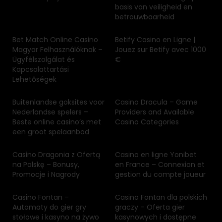
basis van veiligheid en
betrouwbaarheid
Bet Match Online Casino
Betify Casino en Ligne |
Magyar Felhasználóknak –
Jouez sur Betify avec 1000
Ügyfélszolgálat és
€
Kapcsolattartási
Lehetőségek
Buitenlandse goksites voor
Casino Dracula – Game
Nederlandse spelers –
Providers and Available
Beste online casino’s met
Casino Categories
een groot spelaanbod
Casino Dragonia z Ofertą
Casino en ligne Yonibet
na Polskę – Bonusy,
en France – Connexion et
Promocje i Nagrody
gestion du compte joueur
Casino Fontan –
Casino Fontan dla polskich
Automaty do gier gry
graczy – Oferta gier
stołowe i kasyno na żywo
kasynowych i dostępne