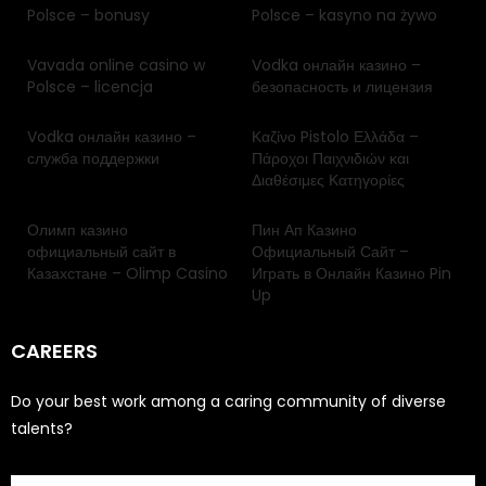
Polsce – bonusy
Polsce – kasyno na żywo
Vavada online casino w
Vodka онлайн казино –
Polsce – licencja
безопасность и лицензия
Vodka онлайн казино –
Καζίνο Pistolo Ελλάδα –
служба поддержки
Πάροχοι Παιχνιδιών και
Διαθέσιμες Κατηγορίες
Олимп казино
Пин Ап Казино
официальный сайт в
Официальный Сайт –
Казахстане – Olimp Casino
Играть в Онлайн Казино Pin
Up
CAREERS
Do your best work among a caring community of diverse
talents?