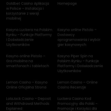
Goldbet Casino Aplikacja
Homepage
w Polsce – Instalacja i
korzystanie z wersji
mobilnej
Kasyno Luckera na Polskim
Kasyno online Pistolo –
Rynku – Funkcje Platformy
Dostawcy
i Doświadczenie
oprogramowania i wybór
Użytkowników
gier kasynowych
Kasyno online Pistolo –
Kasyno Piper Spin na
Gra mobilna na
Polskim Rynku – Funkcje
smartfonach i tabletach
Platformy i Doświadczenie
Użytkowników
Lemon Casino – Kasyno
Lemon Casino – Online
Online Oficjalna Strona
Casino Recenzje
LolaJack Casino – Deposit
Luckera Casino Kod
and Withdrawal Methods
Promocyjny dla Polski –
Explained
Promocje i Korzyści dla