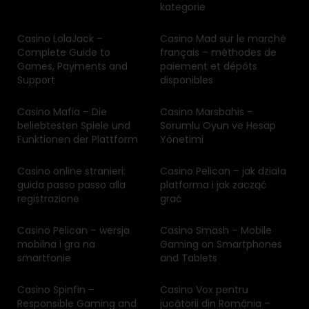
kategorie
Casino LolaJack –
Casino Mad sur le marché
Complete Guide to
français – méthodes de
Games, Payments and
paiement et dépôts
Support
disponibles
Casino Mafia – Die
Casino Marsbahis –
beliebtesten Spiele und
Sorumlu Oyun ve Hesap
Funktionen der Plattform
Yönetimi
Casino online stranieri:
Casino Pelican – jak działa
guida passo passo alla
platforma i jak zacząć
registrazione
grać
Casino Pelican – wersja
Casino Smash – Mobile
mobilna i gra na
Gaming on Smartphones
smartfonie
and Tablets
Casino Spinfin –
Casino Vox pentru
Responsible Gaming and
jucătorii din România –