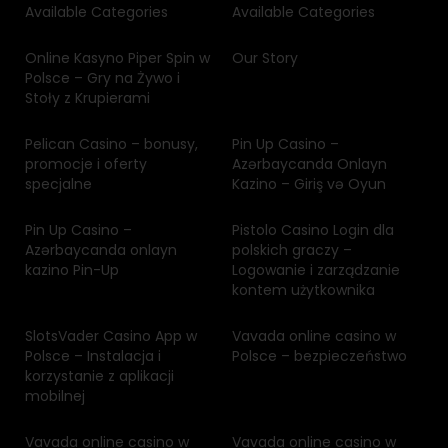
Available Categories
Available Categories
Online Kasyno Piper Spin w
Our Story
Polsce – Gry na Żywo i
Stoły z Krupierami
Pelican Casino – bonusy,
Pin Up Casino –
promocje i oferty
Azərbaycanda Onlayn
specjalne
Kazino – Giriş və Oyun
Pin Up Casino –
Pistolo Casino Login dla
Azərbaycanda onlayn
polskich graczy –
kazino Pin-Up
Logowanie i zarządzanie
kontem użytkownika
SlotsVader Casino App w
Vavada online casino w
Polsce – Instalacja i
Polsce – bezpieczeństwo
korzystanie z aplikacji
mobilnej
Vavada online casino w
Vavada online casino w