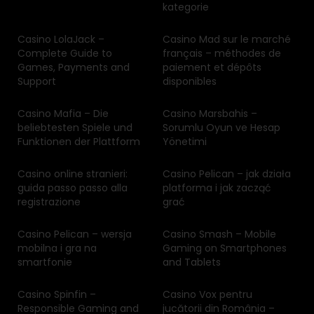
kategorie
Casino LolaJack –
Casino Mad sur le marché
Complete Guide to
français – méthodes de
Games, Payments and
paiement et dépôts
Support
disponibles
Casino Mafia – Die
Casino Marsbahis –
beliebtesten Spiele und
Sorumlu Oyun ve Hesap
Funktionen der Plattform
Yönetimi
Casino online stranieri:
Casino Pelican – jak działa
guida passo passo alla
platforma i jak zacząć
registrazione
grać
Casino Pelican – wersja
Casino Smash – Mobile
mobilna i gra na
Gaming on Smartphones
smartfonie
and Tablets
Casino Spinfin –
Casino Vox pentru
Responsible Gaming and
jucătorii din România –