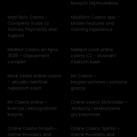
Nowych Użytkowników
Mad Slots Casino –
MadSlots Casino App –
Complete Guide to
Mobile Features and
Games, Payments and
Gaming Experience
Support
Meilleur Casino en ligne
Nejlepší nové online
2026 – Classement
casino CZ – srovnání
complet
českých kasin
Nové české online casino
NV Casino –
– aktuální žebříček
bezpieczeństwo i ochrona
nejlepších kasin
graczy
NV Casino online –
Online casino SlotsVader –
licencja i wiarygodność
Jackpoty i ekskluzywne
kasyna
gry kasynowe
Online Casino Smash –
Online Casino Spinfin –
Game Providers and
Game Providers and