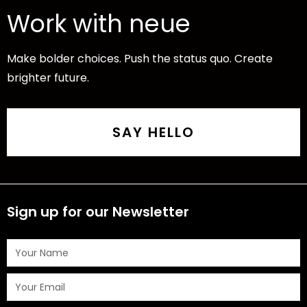
Work with neue
Make bolder choices. Push the status quo. Create
brighter future.
SAY HELLO
Sign up for our Newsletter