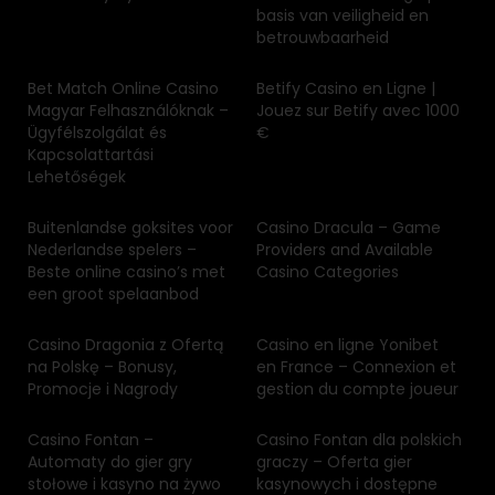
basis van veiligheid en
betrouwbaarheid
Bet Match Online Casino
Betify Casino en Ligne |
Magyar Felhasználóknak –
Jouez sur Betify avec 1000
Ügyfélszolgálat és
€
Kapcsolattartási
Lehetőségek
Buitenlandse goksites voor
Casino Dracula – Game
Nederlandse spelers –
Providers and Available
Beste online casino’s met
Casino Categories
een groot spelaanbod
Casino Dragonia z Ofertą
Casino en ligne Yonibet
na Polskę – Bonusy,
en France – Connexion et
Promocje i Nagrody
gestion du compte joueur
Casino Fontan –
Casino Fontan dla polskich
Automaty do gier gry
graczy – Oferta gier
stołowe i kasyno na żywo
kasynowych i dostępne