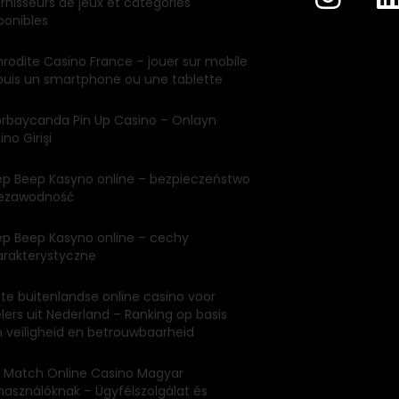
rnisseurs de jeux et catégories
ponibles
rodite Casino France – jouer sur mobile
uis un smartphone ou une tablette
rbaycanda Pin Up Casino – Onlayn
ino Girişi
p Beep Kasyno online – bezpieczeństwo
iezawodność
p Beep Kasyno online – cechy
arakterystyczne
te buitenlandse online casino voor
lers uit Nederland – Ranking op basis
 veiligheid en betrouwbaarheid
 Match Online Casino Magyar
használóknak – Ügyfélszolgálat és