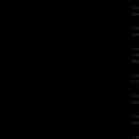
Cas
gie
Cas
Ga
Cas
mé
dis
Cas
Fun
Cas
He
Cas
all
Cas