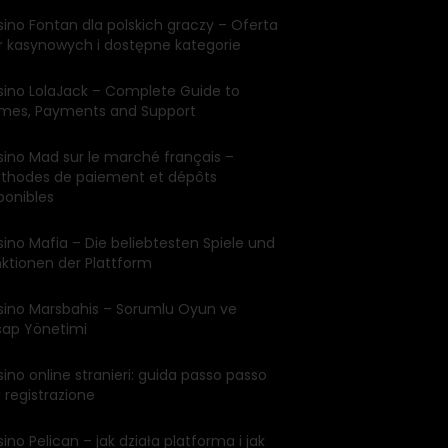
ino Fontan dla polskich graczy – Oferta
r kasynowych i dostępne kategorie
ino LolaJack – Complete Guide to
mes, Payments and Support
ino Mad sur le marché français –
thodes de paiement et dépôts
ponibles
ino Mafia – Die beliebtesten Spiele und
ktionen der Plattform
ino Marsbahis – Sorumlu Oyun ve
sap Yönetimi
ino online stranieri: guida passo passo
a registrazione
ino Pelican – jak działa platforma i jak