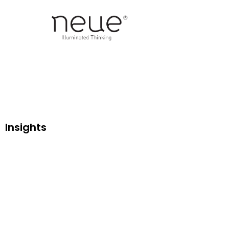
Insights