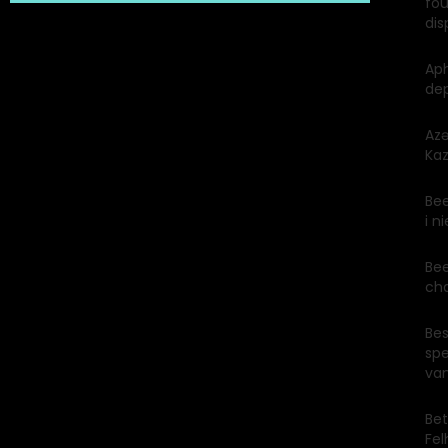
fou
dis
Aph
dep
Azə
Kaz
Bee
i n
Bee
ch
Bes
spe
van
Bet
Fel