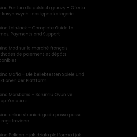
ino Fontan dla polskich graczy – Oferta
r kasynowych i dostępne kategorie
ino LolaJack – Complete Guide to
mes, Payments and Support
ino Mad sur le marché français –
thodes de paiement et dépôts
ponibles
ino Mafia – Die beliebtesten Spiele und
ktionen der Plattform
ino Marsbahis – Sorumlu Oyun ve
sap Yönetimi
ino online stranieri: guida passo passo
a registrazione
ino Pelican – jak działa platforma i jak