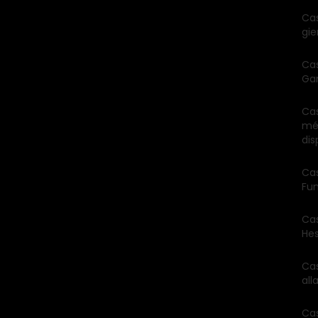
Cas
gie
Cas
Ga
Cas
mé
dis
Cas
Fun
Cas
He
Cas
all
Cas