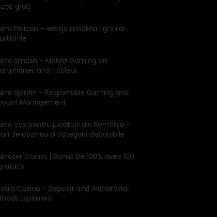
cząć grać
ino Pelican – wersja mobilna i gra na
artfonie
sino Smash – Mobile Gaming on
artphones and Tablets
ino Spinfin – Responsible Gaming and
count Management
ino Vox pentru jucătorii din România –
uri de cazinou și categorii disponibile
inozer Casino | Bonus De 100% avec 100
gratuits
cula Casino – Deposit and Withdrawal
hods Explained