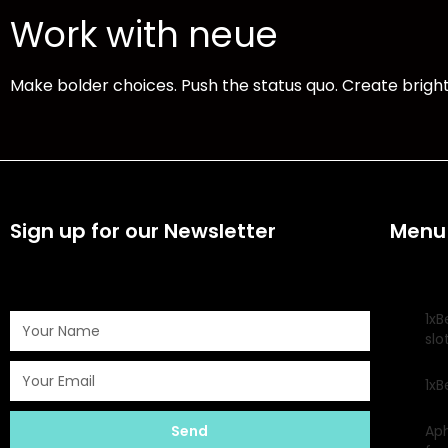
Work with neue
Make bolder choices. Push the status quo. Create bright
Sign up for our Newsletter
Menu 
1xB
slo
1xB
Send
Aph