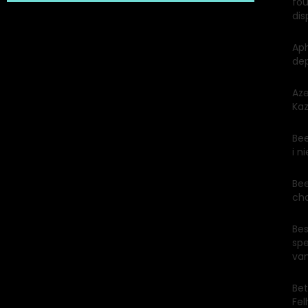
fou
dis
Aph
dep
Azə
Kaz
Bee
i n
Bee
ch
Bes
spe
van
Bet
Fel