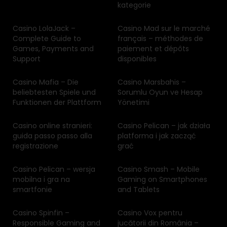
kategorie
Casino LolaJack –
Casino Mad sur le marché
Complete Guide to
français – méthodes de
Games, Payments and
paiement et dépôts
Support
disponibles
Casino Mafia – Die
Casino Marsbahis –
beliebtesten Spiele und
Sorumlu Oyun ve Hesap
Funktionen der Plattform
Yönetimi
Casino online stranieri:
Casino Pelican – jak działa
guida passo passo alla
platforma i jak zacząć
registrazione
grać
Casino Pelican – wersja
Casino Smash – Mobile
mobilna i gra na
Gaming on Smartphones
smartfonie
and Tablets
Casino Spinfin –
Casino Vox pentru
Responsible Gaming and
jucătorii din România –