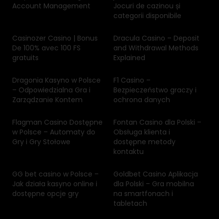
Account Management
Jocuri de cazinou și
categorii disponibile
Casinozer Casino | Bonus
Dracula Casino – Deposit
De 100% avec 100 FS
and Withdrawal Methods
gratuits
Explained
Dragonia Kasyno w Polsce
F1 Casino –
– Odpowiedzialna Gra i
Bezpieczeństwo graczy i
Zarządzanie Kontem
ochrona danych
Flagman Casino Dostępne
Fontan Casino dla Polski –
w Polsce – Automaty do
Obsługa klienta i
Gry i Gry Stołowe
dostępne metody
kontaktu
GG bet casino w Polsce –
Goldbet Casino Aplikacja
Jak działa kasyno online i
dla Polski – Gra mobilna
dostępne opcje gry
na smartfonach i
tabletach