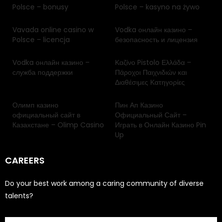
Polsce – bonusy
Polsce – kasyno na żywo
Vavada online casino w
Vodka онлайн казино –
Polsce – licencja
безопасность и лицензия
Vodka онлайн казино –
Καζίνο Pistolo Ελλάδα –
служба поддержки
Πάροχοι Παιχνιδιών και
Διαθέσιμες Κατηγορίες
Олимп казино
Пин Ап Казино
официальный сайт в
Официальный Сайт –
Казахстане – Olimp Casino
Играть в Онлайн Казино Pin
Up
CAREERS
Do your best work among a caring community of diverse
talents?