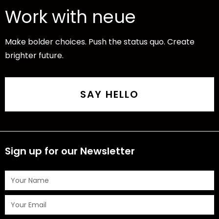
Work with neue
Make bolder choices. Push the status quo. Create
brighter future.
SAY HELLO
Sign up for our Newsletter