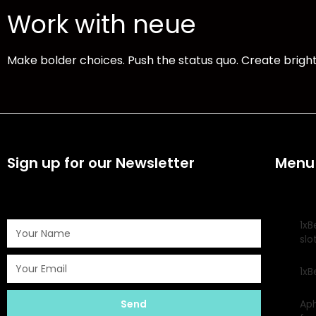
Work with neue
Make bolder choices. Push the status quo. Create bright
Sign up for our Newsletter
Menu 
1xB
slo
1xB
Send
Aph