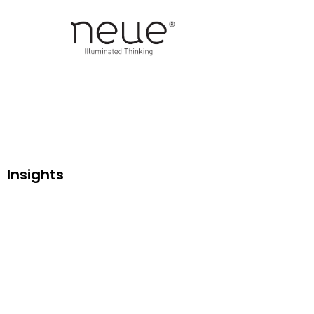
Insights