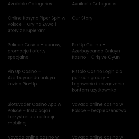
Available Categories
Available Categories
Online Kasyno Piper Spin w
Our Story
Polsce – Gry na Żywo i
Stoły z Krupierami
Pelican Casino – bonusy,
Pin Up Casino –
promocje i oferty
Azərbaycanda Onlayn
specjalne
Kazino – Giriş və Oyun
Pin Up Casino –
Pistolo Casino Login dla
Azərbaycanda onlayn
polskich graczy –
kazino Pin-Up
Logowanie i zarządzanie
kontem użytkownika
SlotsVader Casino App w
Vavada online casino w
Polsce – Instalacja i
Polsce – bezpieczeństwo
korzystanie z aplikacji
mobilnej
Vavada online casino w
Vavada online casino w