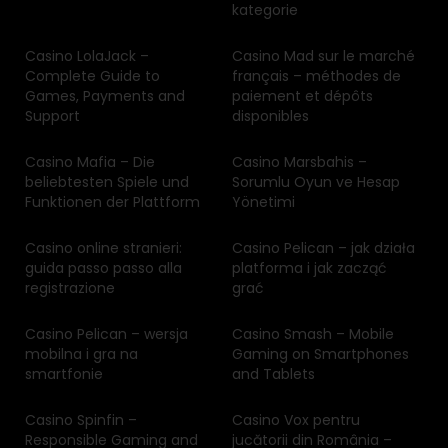
kategorie
Casino LolaJack –
Casino Mad sur le marché
Complete Guide to
français – méthodes de
Games, Payments and
paiement et dépôts
Support
disponibles
Casino Mafia – Die
Casino Marsbahis –
beliebtesten Spiele und
Sorumlu Oyun ve Hesap
Funktionen der Plattform
Yönetimi
Casino online stranieri:
Casino Pelican – jak działa
guida passo passo alla
platforma i jak zacząć
registrazione
grać
Casino Pelican – wersja
Casino Smash – Mobile
mobilna i gra na
Gaming on Smartphones
smartfonie
and Tablets
Casino Spinfin –
Casino Vox pentru
Responsible Gaming and
jucătorii din România –