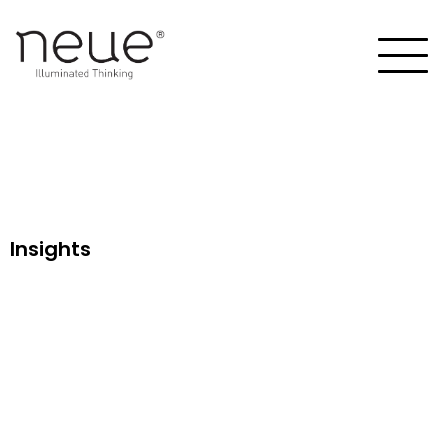
Insights