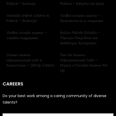
Polsce – bonusy
Polsce – kasyno na żywo
Vavada online casino w
Vodka онлайн казино –
Polsce – licencja
безопасность и лицензия
Vodka онлайн казино –
Καζίνο Pistolo Ελλάδα –
служба поддержки
Πάροχοι Παιχνιδιών και
Διαθέσιμες Κατηγορίες
Олимп казино
Пин Ап Казино
официальный сайт в
Официальный Сайт –
Казахстане – Olimp Casino
Играть в Онлайн Казино Pin
Up
CAREERS
Do your best work among a caring community of diverse
talents?