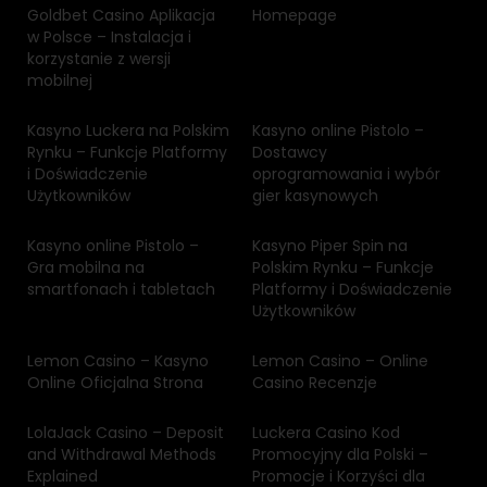
Goldbet Casino Aplikacja
Homepage
w Polsce – Instalacja i
korzystanie z wersji
mobilnej
Kasyno Luckera na Polskim
Kasyno online Pistolo –
Rynku – Funkcje Platformy
Dostawcy
i Doświadczenie
oprogramowania i wybór
Użytkowników
gier kasynowych
Kasyno online Pistolo –
Kasyno Piper Spin na
Gra mobilna na
Polskim Rynku – Funkcje
smartfonach i tabletach
Platformy i Doświadczenie
Użytkowników
Lemon Casino – Kasyno
Lemon Casino – Online
Online Oficjalna Strona
Casino Recenzje
LolaJack Casino – Deposit
Luckera Casino Kod
and Withdrawal Methods
Promocyjny dla Polski –
Explained
Promocje i Korzyści dla