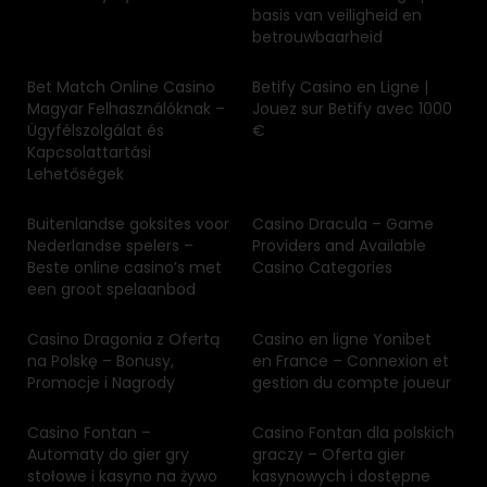
basis van veiligheid en
betrouwbaarheid
Bet Match Online Casino
Betify Casino en Ligne |
Magyar Felhasználóknak –
Jouez sur Betify avec 1000
Ügyfélszolgálat és
€
Kapcsolattartási
Lehetőségek
Buitenlandse goksites voor
Casino Dracula – Game
Nederlandse spelers –
Providers and Available
Beste online casino’s met
Casino Categories
een groot spelaanbod
Casino Dragonia z Ofertą
Casino en ligne Yonibet
na Polskę – Bonusy,
en France – Connexion et
Promocje i Nagrody
gestion du compte joueur
Casino Fontan –
Casino Fontan dla polskich
Automaty do gier gry
graczy – Oferta gier
stołowe i kasyno na żywo
kasynowych i dostępne