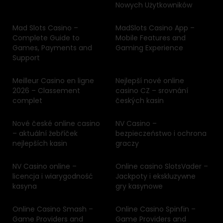
Nowych Użytkowników
Mad Slots Casino –
MadSlots Casino App –
Complete Guide to
Mobile Features and
Games, Payments and
Gaming Experience
Support
Meilleur Casino en ligne
Nejlepší nové online
2026 – Classement
casino CZ – srovnání
complet
českých kasin
Nové české online casino
NV Casino –
– aktuální žebříček
bezpieczeństwo i ochrona
nejlepších kasin
graczy
NV Casino online –
Online casino SlotsVader –
licencja i wiarygodność
Jackpoty i ekskluzywne
kasyna
gry kasynowe
Online Casino Smash –
Online Casino Spinfin –
Game Providers and
Game Providers and