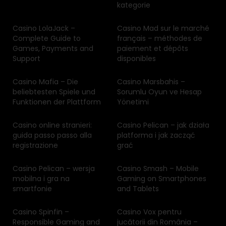
kategorie
Casino LolaJack –
Casino Mad sur le marché
Complete Guide to
français – méthodes de
Games, Payments and
paiement et dépôts
Support
disponibles
Casino Mafia – Die
Casino Marsbahis –
beliebtesten Spiele und
Sorumlu Oyun ve Hesap
Funktionen der Plattform
Yönetimi
Casino online stranieri:
Casino Pelican – jak działa
guida passo passo alla
platforma i jak zacząć
registrazione
grać
Casino Pelican – wersja
Casino Smash – Mobile
mobilna i gra na
Gaming on Smartphones
smartfonie
and Tablets
Casino Spinfin –
Casino Vox pentru
Responsible Gaming and
jucătorii din România –