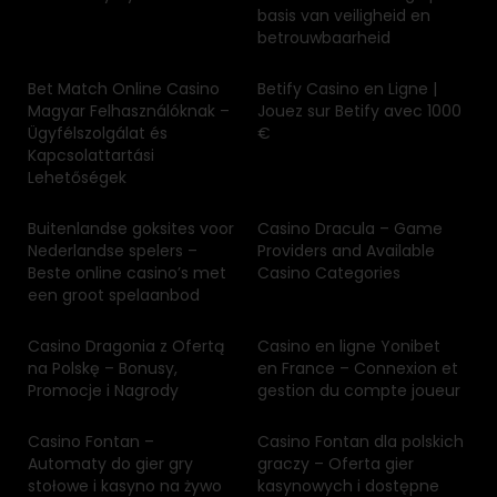
basis van veiligheid en
betrouwbaarheid
Bet Match Online Casino
Betify Casino en Ligne |
Magyar Felhasználóknak –
Jouez sur Betify avec 1000
Ügyfélszolgálat és
€
Kapcsolattartási
Lehetőségek
Buitenlandse goksites voor
Casino Dracula – Game
Nederlandse spelers –
Providers and Available
Beste online casino’s met
Casino Categories
een groot spelaanbod
Casino Dragonia z Ofertą
Casino en ligne Yonibet
na Polskę – Bonusy,
en France – Connexion et
Promocje i Nagrody
gestion du compte joueur
Casino Fontan –
Casino Fontan dla polskich
Automaty do gier gry
graczy – Oferta gier
stołowe i kasyno na żywo
kasynowych i dostępne