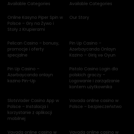
Available Categories
Available Categories
Online Kasyno Piper Spin w
Our Story
Polsce – Gry na Żywo i
Stoły z Krupierami
Pelican Casino – bonusy,
Pin Up Casino –
promocje i oferty
Azərbaycanda Onlayn
specjalne
Kazino – Giriş və Oyun
Pin Up Casino –
Pistolo Casino Login dla
Azərbaycanda onlayn
polskich graczy –
kazino Pin-Up
Logowanie i zarządzanie
kontem użytkownika
SlotsVader Casino App w
Vavada online casino w
Polsce – Instalacja i
Polsce – bezpieczeństwo
korzystanie z aplikacji
mobilnej
Vavada online casino w
Vavada online casino w