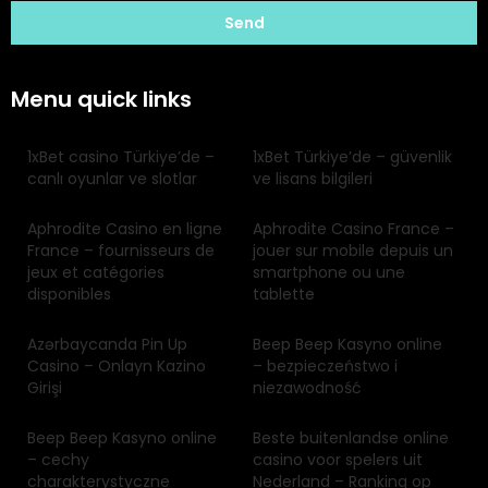
Send
Menu quick links
1xBet casino Türkiye’de –
1xBet Türkiye’de – güvenlik
canlı oyunlar ve slotlar
ve lisans bilgileri
Aphrodite Casino en ligne
Aphrodite Casino France –
France – fournisseurs de
jouer sur mobile depuis un
jeux et catégories
smartphone ou une
disponibles
tablette
Azərbaycanda Pin Up
Beep Beep Kasyno online
Casino – Onlayn Kazino
– bezpieczeństwo i
Girişi
niezawodność
Beep Beep Kasyno online
Beste buitenlandse online
– cechy
casino voor spelers uit
charakterystyczne
Nederland – Ranking op