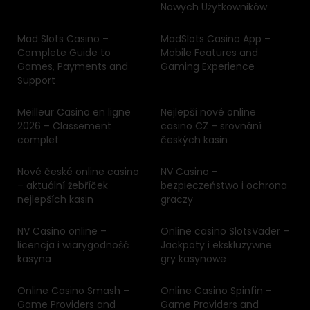
Nowych Użytkowników
Mad Slots Casino –
MadSlots Casino App –
Complete Guide to
Mobile Features and
Games, Payments and
Gaming Experience
Support
Meilleur Casino en ligne
Nejlepší nové online
2026 – Classement
casino CZ – srovnání
complet
českých kasin
Nové české online casino
NV Casino –
– aktuální žebříček
bezpieczeństwo i ochrona
nejlepších kasin
graczy
NV Casino online –
Online casino SlotsVader –
licencja i wiarygodność
Jackpoty i ekskluzywne
kasyna
gry kasynowe
Online Casino Smash –
Online Casino Spinfin –
Game Providers and
Game Providers and