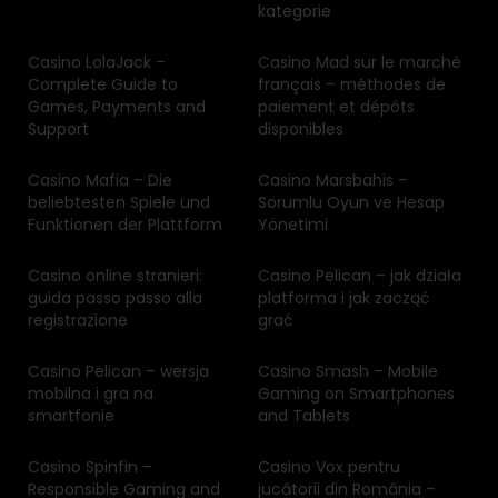
kategorie
Casino LolaJack –
Casino Mad sur le marché
Complete Guide to
français – méthodes de
Games, Payments and
paiement et dépôts
Support
disponibles
Casino Mafia – Die
Casino Marsbahis –
beliebtesten Spiele und
Sorumlu Oyun ve Hesap
Funktionen der Plattform
Yönetimi
Casino online stranieri:
Casino Pelican – jak działa
guida passo passo alla
platforma i jak zacząć
registrazione
grać
Casino Pelican – wersja
Casino Smash – Mobile
mobilna i gra na
Gaming on Smartphones
smartfonie
and Tablets
Casino Spinfin –
Casino Vox pentru
Responsible Gaming and
jucătorii din România –