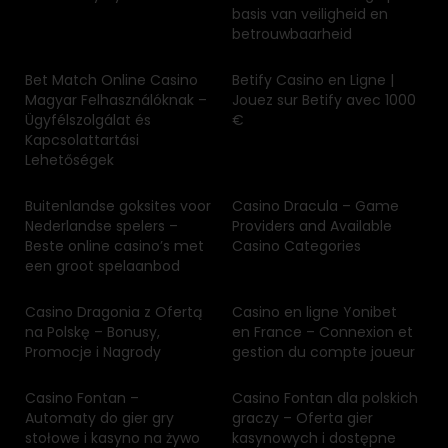
basis van veiligheid en
betrouwbaarheid
Bet Match Online Casino
Betify Casino en Ligne |
Magyar Felhasználóknak –
Jouez sur Betify avec 1000
Ügyfélszolgálat és
€
Kapcsolattartási
Lehetőségek
Buitenlandse goksites voor
Casino Dracula – Game
Nederlandse spelers –
Providers and Available
Beste online casino’s met
Casino Categories
een groot spelaanbod
Casino Dragonia z Ofertą
Casino en ligne Yonibet
na Polskę – Bonusy,
en France – Connexion et
Promocje i Nagrody
gestion du compte joueur
Casino Fontan –
Casino Fontan dla polskich
Automaty do gier gry
graczy – Oferta gier
stołowe i kasyno na żywo
kasynowych i dostępne