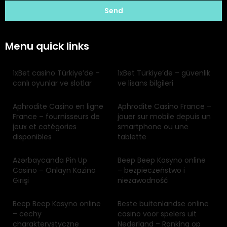
Send
Menu quick links
1xBet casino Türkiye’de –
1xBet Türkiye’de – güvenlik
canlı oyunlar ve slotlar
ve lisans bilgileri
Aphrodite Casino en ligne
Aphrodite Casino France –
France – fournisseurs de
jouer sur mobile depuis un
jeux et catégories
smartphone ou une
disponibles
tablette
Azərbaycanda Pin Up
Beep Beep Kasyno online
Casino – Onlayn Kazino
– bezpieczeństwo i
Girişi
niezawodność
Beep Beep Kasyno online
Beste buitenlandse online
– cechy
casino voor spelers uit
charakterystyczne
Nederland – Ranking op