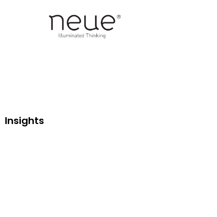
Insights