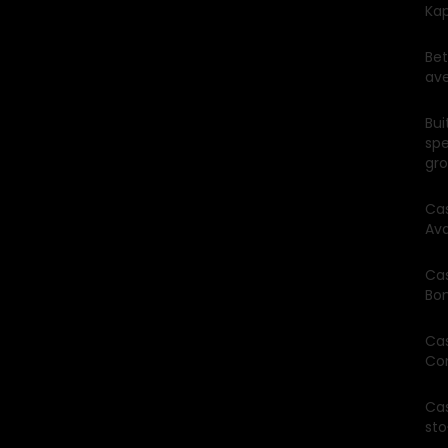
Kap
Bet
av
Bui
spe
gr
Cas
Ava
Cas
Bon
Cas
Con
Cas
sto