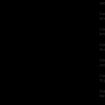
za
Cas
sm
Ca
Sm
Cas
Ac
Cas
Joc
Cas
FS 
Dra
Met