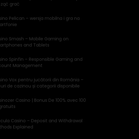
cząć grać
ino Pelican – wersja mobilna i gra na
artfonie
sino Smash – Mobile Gaming on
artphones and Tablets
ino Spinfin – Responsible Gaming and
count Management
ino Vox pentru jucătorii din România –
uri de cazinou și categorii disponibile
inozer Casino | Bonus De 100% avec 100
gratuits
cula Casino – Deposit and Withdrawal
hods Explained