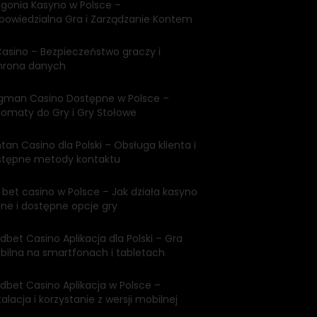
gonia Kasyno w Polsce –
owiedzialna Gra i Zarządzanie Kontem
Casino – Bezpieczeństwo graczy i
hrona danych
agman Casino Dostępne w Polsce –
omaty do Gry i Gry Stołowe
tan Casino dla Polski – Obsługa klienta i
stępne metody kontaktu
bet casino w Polsce – Jak działa kasyno
ine i dostępne opcje gry
dbet Casino Aplikacja dla Polski – Gra
ilna na smartfonach i tabletach
dbet Casino Aplikacja w Polsce –
talacja i korzystanie z wersji mobilnej