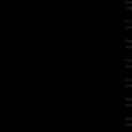
Dra
Odp
F1 
oc
Fl
Aut
Fon
do
GG 
onl
Gol
mob
Gol
Ins