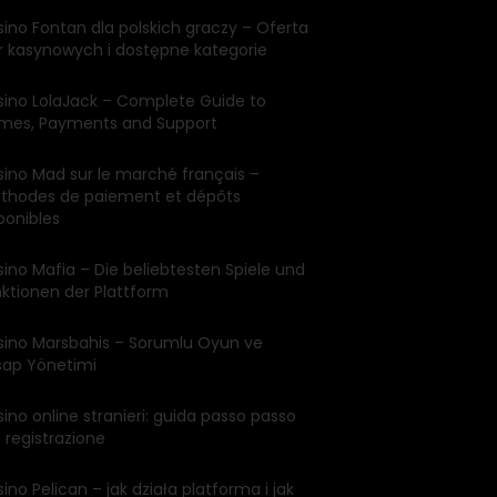
ino Fontan dla polskich graczy – Oferta
r kasynowych i dostępne kategorie
ino LolaJack – Complete Guide to
mes, Payments and Support
ino Mad sur le marché français –
thodes de paiement et dépôts
ponibles
ino Mafia – Die beliebtesten Spiele und
ktionen der Plattform
ino Marsbahis – Sorumlu Oyun ve
sap Yönetimi
ino online stranieri: guida passo passo
a registrazione
ino Pelican – jak działa platforma i jak