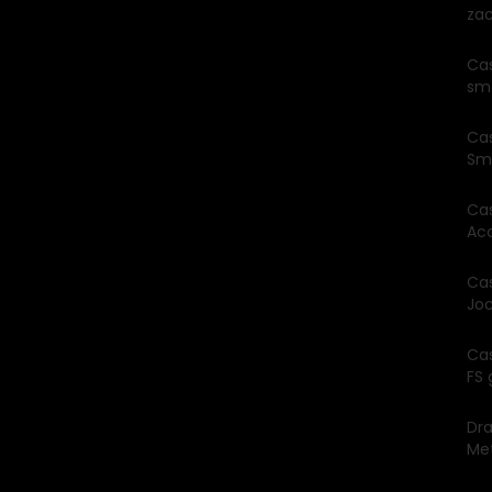
za
Cas
sm
Ca
Sm
Cas
Ac
Cas
Joc
Cas
FS 
Dra
Met