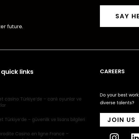
SAY H
er future.
quick links
CAREERS
Do your best wor
et casino Türkiye’de – canlı oyunlar ve
diverse talents?
tlar
JOIN US
et Türkiye’de – güvenlik ve lisans bilgileri
rodite Casino en ligne France –