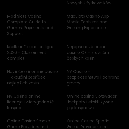
Nowych Użytkowników
Mad Slots Casino –
MadSlots Casino App –
Complete Guide to
Mobile Features and
Games, Payments and
Gaming Experience
Support
Meilleur Casino en ligne
Nejlepší nové online
2026 – Classement
casino CZ – srovnání
complet
českých kasin
Nové české online casino
NV Casino –
– aktuální žebříček
bezpieczeństwo i ochrona
nejlepších kasin
graczy
NV Casino online –
Online casino SlotsVader –
licencja i wiarygodność
Jackpoty i ekskluzywne
kasyna
gry kasynowe
Online Casino Smash –
Online Casino Spinfin –
Game Providers and
Game Providers and