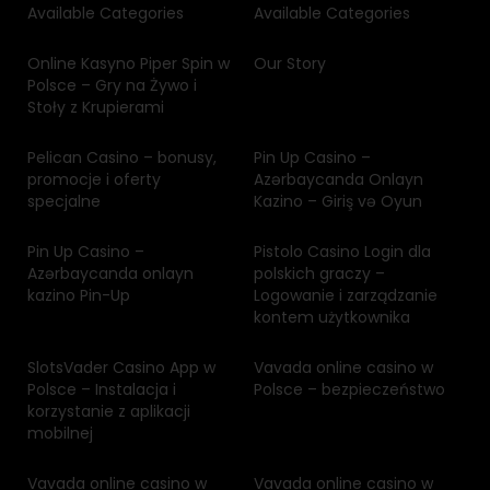
Available Categories
Available Categories
Online Kasyno Piper Spin w
Our Story
Polsce – Gry na Żywo i
Stoły z Krupierami
Pelican Casino – bonusy,
Pin Up Casino –
promocje i oferty
Azərbaycanda Onlayn
specjalne
Kazino – Giriş və Oyun
Pin Up Casino –
Pistolo Casino Login dla
Azərbaycanda onlayn
polskich graczy –
kazino Pin-Up
Logowanie i zarządzanie
kontem użytkownika
SlotsVader Casino App w
Vavada online casino w
Polsce – Instalacja i
Polsce – bezpieczeństwo
korzystanie z aplikacji
mobilnej
Vavada online casino w
Vavada online casino w