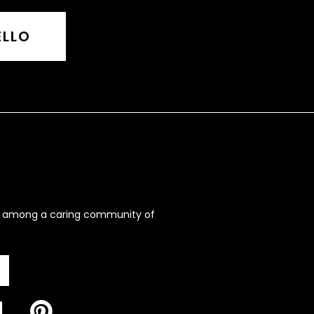
ELLO
k among a caring community of