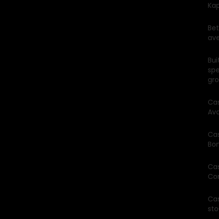
Kap
Bet
av
Bui
spe
gr
Cas
Ava
Cas
Bon
Cas
Con
Cas
sto