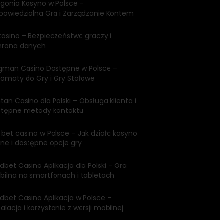
gonia Kasyno w Polsce –
owiedzialna Gra i Zarządzanie Kontem
Casino – Bezpieczeństwo graczy i
hrona danych
agman Casino Dostępne w Polsce –
omaty do Gry i Gry Stołowe
tan Casino dla Polski – Obsługa klienta i
stępne metody kontaktu
bet casino w Polsce – Jak działa kasyno
ine i dostępne opcje gry
dbet Casino Aplikacja dla Polski – Gra
ilna na smartfonach i tabletach
dbet Casino Aplikacja w Polsce –
talacja i korzystanie z wersji mobilnej