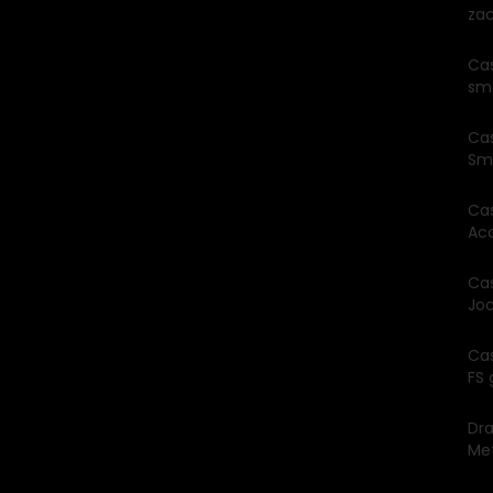
za
Cas
sm
Ca
Sm
Cas
Ac
Cas
Joc
Cas
FS 
Dra
Met