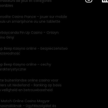
rnisseurs de jeux et catégories
ponibles
rodite Casino France – jouer sur mobile
uis un smartphone ou une tablette
rbaycanda Pin Up Casino – Onlayn
ino Girişi
p Beep Kasyno online – bezpieczeństwo
iezawodność
p Beep Kasyno online – cechy
arakterystyczne
te buitenlandse online casino voor
lers uit Nederland – Ranking op basis
 veiligheid en betrouwbaarheid
 Match Online Casino Magyar
használóknak – Ügyfélszolgálat és