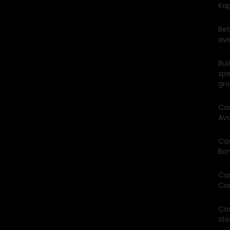
Kap
Bet
av
Bui
spe
gr
Cas
Ava
Cas
Bon
Cas
Con
Cas
sto