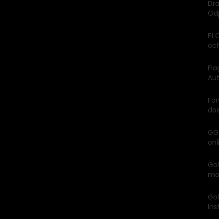
Dra
Odp
F1 
oc
Fl
Aut
Fon
do
GG 
onl
Gol
mob
Gol
Ins