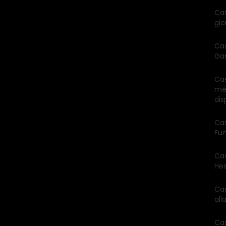
Cas
gie
Cas
Ga
Cas
mé
dis
Cas
Fun
Cas
He
Cas
all
Cas