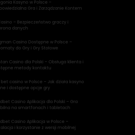
gonia Kasyno w Polsce –
owiedzialna Gra i Zarządzanie Kontem
Casino – Bezpieczeństwo graczy i
hrona danych
agman Casino Dostępne w Polsce –
omaty do Gry i Gry Stołowe
tan Casino dla Polski – Obsługa klienta i
stępne metody kontaktu
bet casino w Polsce – Jak działa kasyno
ine i dostępne opcje gry
dbet Casino Aplikacja dla Polski – Gra
ilna na smartfonach i tabletach
dbet Casino Aplikacja w Polsce –
talacja i korzystanie z wersji mobilnej