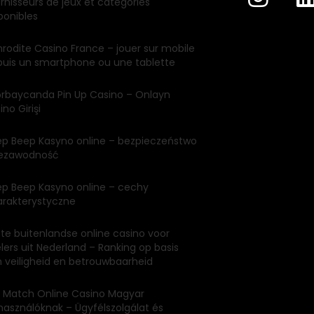
rnisseurs de jeux et catégories
ponibles
rodite Casino France – jouer sur mobile
uis un smartphone ou une tablette
rbaycanda Pin Up Casino – Onlayn
ino Girişi
p Beep Kasyno online – bezpieczeństwo
iezawodność
p Beep Kasyno online – cechy
arakterystyczne
te buitenlandse online casino voor
lers uit Nederland – Ranking op basis
 veiligheid en betrouwbaarheid
 Match Online Casino Magyar
használóknak – Ügyfélszolgálat és