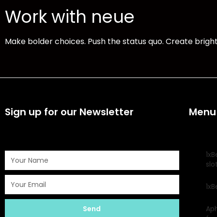
Work with neue
Make bolder choices. Push the status quo. Create bright
Sign up for our Newsletter
Menu 
1xB
slo
1xB
Send
Aph