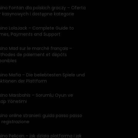
ino Fontan dla polskich graczy – Oferta
r kasynowych i dostępne kategorie
ino LolaJack – Complete Guide to
mes, Payments and Support
ino Mad sur le marché français –
thodes de paiement et dépôts
ponibles
ino Mafia – Die beliebtesten Spiele und
ktionen der Plattform
ino Marsbahis – Sorumlu Oyun ve
sap Yönetimi
ino online stranieri: guida passo passo
a registrazione
ino Pelican – jak działa platforma i jak