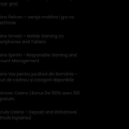
cząć grać
ino Pelican – wersja mobilna i gra na
artfonie
sino Smash – Mobile Gaming on
artphones and Tablets
ino Spinfin – Responsible Gaming and
count Management
ino Vox pentru jucătorii din România –
uri de cazinou și categorii disponibile
inozer Casino | Bonus De 100% avec 100
gratuits
cula Casino – Deposit and Withdrawal
hods Explained