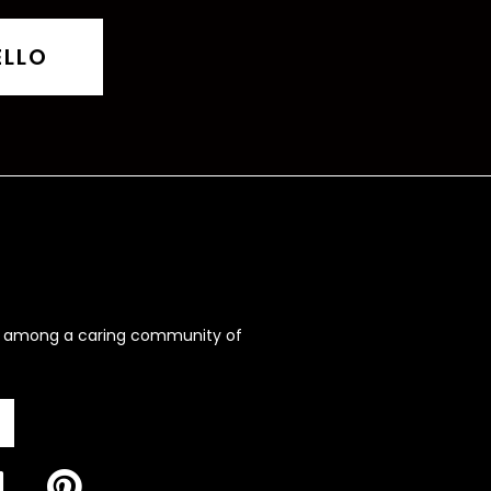
ELLO
k among a caring community of