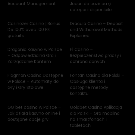
Account Management
Jocuri de cazinou și
categorii disponibile
Casinozer Casino | Bonus
Dracula Casino – Deposit
De 100% avec 100 FS
and Withdrawal Methods
gratuits
Explained
Dragonia Kasyno w Polsce
F1 Casino –
– Odpowiedzialna Gra i
Bezpieczeństwo graczy i
Zarządzanie Kontem
ochrona danych
Flagman Casino Dostępne
Fontan Casino dla Polski –
w Polsce – Automaty do
Obsługa klienta i
Gry i Gry Stołowe
dostępne metody
kontaktu
GG bet casino w Polsce –
Goldbet Casino Aplikacja
Jak działa kasyno online i
dla Polski – Gra mobilna
dostępne opcje gry
na smartfonach i
tabletach