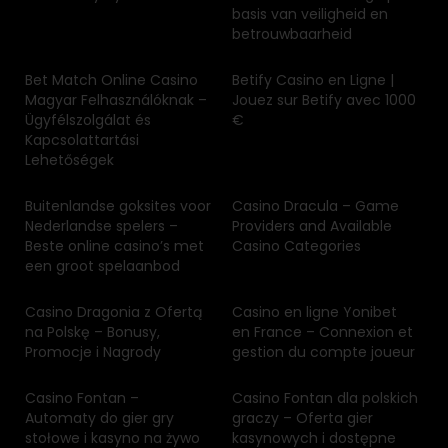
basis van veiligheid en
betrouwbaarheid
Bet Match Online Casino
Betify Casino en Ligne |
Magyar Felhasználóknak –
Jouez sur Betify avec 1000
Ügyfélszolgálat és
€
Kapcsolattartási
Lehetőségek
Buitenlandse goksites voor
Casino Dracula – Game
Nederlandse spelers –
Providers and Available
Beste online casino’s met
Casino Categories
een groot spelaanbod
Casino Dragonia z Ofertą
Casino en ligne Yonibet
na Polskę – Bonusy,
en France – Connexion et
Promocje i Nagrody
gestion du compte joueur
Casino Fontan –
Casino Fontan dla polskich
Automaty do gier gry
graczy – Oferta gier
stołowe i kasyno na żywo
kasynowych i dostępne