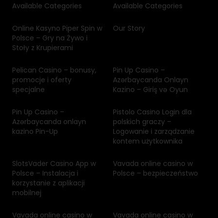
Available Categories
Available Categories
Online Kasyno Piper Spin w
Our Story
Polsce – Gry na Żywo i
Stoły z Krupierami
Pelican Casino – bonusy,
Pin Up Casino –
promocje i oferty
Azərbaycanda Onlayn
specjalne
Kazino – Giriş və Oyun
Pin Up Casino –
Pistolo Casino Login dla
Azərbaycanda onlayn
polskich graczy –
kazino Pin-Up
Logowanie i zarządzanie
kontem użytkownika
SlotsVader Casino App w
Vavada online casino w
Polsce – Instalacja i
Polsce – bezpieczeństwo
korzystanie z aplikacji
mobilnej
Vavada online casino w
Vavada online casino w