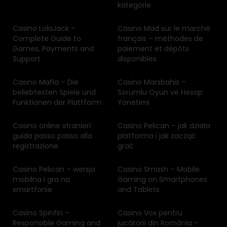
kategorie
Casino LolaJack –
Casino Mad sur le marché
Complete Guide to
français – méthodes de
Games, Payments and
paiement et dépôts
Support
disponibles
Casino Mafia – Die
Casino Marsbahis –
beliebtesten Spiele und
Sorumlu Oyun ve Hesap
Funktionen der Plattform
Yönetimi
Casino online stranieri:
Casino Pelican – jak działa
guida passo passo alla
platforma i jak zacząć
registrazione
grać
Casino Pelican – wersja
Casino Smash – Mobile
mobilna i gra na
Gaming on Smartphones
smartfonie
and Tablets
Casino Spinfin –
Casino Vox pentru
Responsible Gaming and
jucătorii din România –