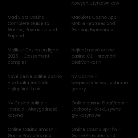
Nowych Użytkowników
Mad Slots Casino –
MadSlots Casino App –
Complete Guide to
Mobile Features and
Games, Payments and
Gaming Experience
Support
Meilleur Casino en ligne
Nejlepší nové online
2026 – Classement
casino CZ – srovnání
complet
českých kasin
Nové české online casino
NV Casino –
– aktuální žebříček
bezpieczeństwo i ochrona
nejlepších kasin
graczy
NV Casino online –
Online casino SlotsVader –
licencja i wiarygodność
Jackpoty i ekskluzywne
kasyna
gry kasynowe
Online Casino Smash –
Online Casino Spinfin –
Game Providers and
Game Providers and