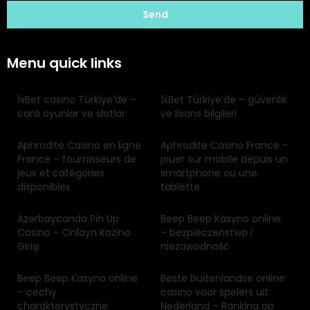
Send
Menu quick links
1xBet casino Türkiye’de –
1xBet Türkiye’de – güvenlik
canlı oyunlar ve slotlar
ve lisans bilgileri
Aphrodite Casino en ligne
Aphrodite Casino France –
France – fournisseurs de
jouer sur mobile depuis un
jeux et catégories
smartphone ou une
disponibles
tablette
Azərbaycanda Pin Up
Beep Beep Kasyno online
Casino – Onlayn Kazino
– bezpieczeństwo i
Girişi
niezawodność
Beep Beep Kasyno online
Beste buitenlandse online
– cechy
casino voor spelers uit
charakterystyczne
Nederland – Ranking op