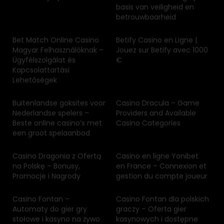
basis van veiligheid en
betrouwbaarheid
Bet Match Online Casino
Betify Casino en Ligne |
Magyar Felhasználóknak –
Jouez sur Betify avec 1000
Ügyfélszolgálat és
€
Kapcsolattartási
Lehetőségek
Buitenlandse goksites voor
Casino Dracula – Game
Nederlandse spelers –
Providers and Available
Beste online casino’s met
Casino Categories
een groot spelaanbod
Casino Dragonia z Ofertą
Casino en ligne Yonibet
na Polskę – Bonusy,
en France – Connexion et
Promocje i Nagrody
gestion du compte joueur
Casino Fontan –
Casino Fontan dla polskich
Automaty do gier gry
graczy – Oferta gier
stołowe i kasyno na żywo
kasynowych i dostępne