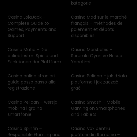
kategorie
Casino LolaJack –
Casino Mad sur le marché
Complete Guide to
français – méthodes de
Games, Payments and
paiement et dépôts
Support
disponibles
Casino Mafia – Die
Casino Marsbahis –
beliebtesten Spiele und
Sorumlu Oyun ve Hesap
Funktionen der Plattform
Yönetimi
Casino online stranieri:
Casino Pelican – jak działa
guida passo passo alla
platforma i jak zacząć
registrazione
grać
Casino Pelican – wersja
Casino Smash – Mobile
mobilna i gra na
Gaming on Smartphones
smartfonie
and Tablets
Casino Spinfin –
Casino Vox pentru
Responsible Gaming and
jucătorii din România –