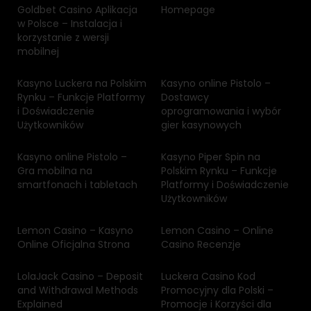
Goldbet Casino Aplikacja
Homepage
w Polsce – Instalacja i
korzystanie z wersji
mobilnej
Kasyno Luckera na Polskim
Kasyno online Pistolo –
Rynku – Funkcje Platformy
Dostawcy
i Doświadczenie
oprogramowania i wybór
Użytkowników
gier kasynowych
Kasyno online Pistolo –
Kasyno Piper Spin na
Gra mobilna na
Polskim Rynku – Funkcje
smartfonach i tabletach
Platformy i Doświadczenie
Użytkowników
Lemon Casino – Kasyno
Lemon Casino – Online
Online Oficjalna Strona
Casino Recenzje
LolaJack Casino – Deposit
Luckera Casino Kod
and Withdrawal Methods
Promocyjny dla Polski –
Explained
Promocje i Korzyści dla