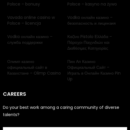
Polsce – bonusy
Polsce – kasyno na żywo
Vavada online casino w
Vodka онлайн казино –
Polsce – licencja
безопасность и лицензия
Vodka онлайн казино –
Καζίνο Pistolo Ελλάδα –
служба поддержки
Πάροχοι Παιχνιδιών και
Διαθέσιμες Κατηγορίες
Олимп казино
Пин Ап Казино
официальный сайт в
Официальный Сайт –
Казахстане – Olimp Casino
Играть в Онлайн Казино Pin
Up
CAREERS
Do your best work among a caring community of diverse
talents?