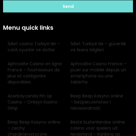
Send
Menu quick links
1xBet casino Türkiye’de –
1xBet Türkiye’de – güvenlik
canlı oyunlar ve slotlar
ve lisans bilgileri
Aphrodite Casino en ligne
Aphrodite Casino France –
France – fournisseurs de
jouer sur mobile depuis un
jeux et catégories
smartphone ou une
disponibles
tablette
Azərbaycanda Pin Up
Beep Beep Kasyno online
Casino – Onlayn Kazino
– bezpieczeństwo i
Girişi
niezawodność
Beep Beep Kasyno online
Beste buitenlandse online
– cechy
casino voor spelers uit
charakterystyczne
Nederland – Ranking op