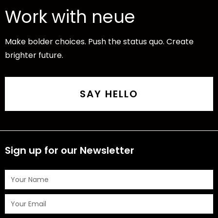
Work with neue
Make bolder choices. Push the status quo. Create
brighter future.
SAY HELLO
Sign up for our Newsletter