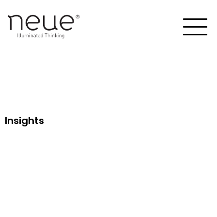
Insights