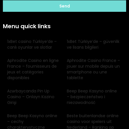
Send
Menu quick links
1xBet casino Türkiye’de –
1xBet Türkiye’de – güvenlik
canlı oyunlar ve slotlar
ve lisans bilgileri
Aphrodite Casino en ligne
Aphrodite Casino France –
France – fournisseurs de
jouer sur mobile depuis un
jeux et catégories
smartphone ou une
disponibles
tablette
Azərbaycanda Pin Up
Beep Beep Kasyno online
Casino – Onlayn Kazino
– bezpieczeństwo i
Girişi
niezawodność
Beep Beep Kasyno online
Beste buitenlandse online
– cechy
casino voor spelers uit
charakterystyczne
Nederland – Ranking op