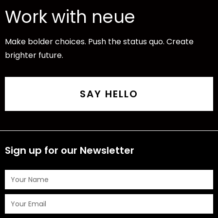
Work with neue
Make bolder choices. Push the status quo. Create
brighter future.
SAY HELLO
Sign up for our Newsletter