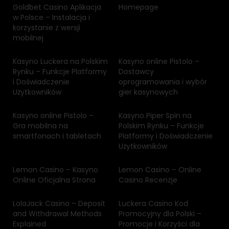
Goldbet Casino Aplikacja
Homepage
w Polsce – Instalacja i
korzystanie z wersji
mobilnej
Kasyno Luckera na Polskim
Kasyno online Pistolo –
Rynku – Funkcje Platformy
Dostawcy
i Doświadczenie
oprogramowania i wybór
Użytkowników
gier kasynowych
Kasyno online Pistolo –
Kasyno Piper Spin na
Gra mobilna na
Polskim Rynku – Funkcje
smartfonach i tabletach
Platformy i Doświadczenie
Użytkowników
Lemon Casino – Kasyno
Lemon Casino – Online
Online Oficjalna Strona
Casino Recenzje
LolaJack Casino – Deposit
Luckera Casino Kod
and Withdrawal Methods
Promocyjny dla Polski –
Explained
Promocje i Korzyści dla