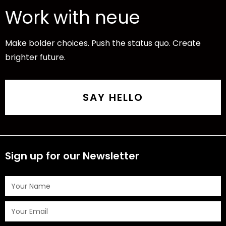
Work with neue
Make bolder choices. Push the status quo. Create
brighter future.
SAY HELLO
Sign up for our Newsletter