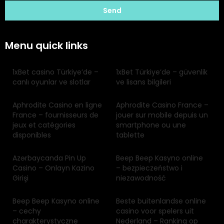
Send
Menu quick links
1xBet casino Türkiye’de –
1xBet Türkiye’de – güvenlik
canlı oyunlar ve slotlar
ve lisans bilgileri
Aphrodite Casino en ligne
Aphrodite Casino France –
France – fournisseurs de
jouer sur mobile depuis un
jeux et catégories
smartphone ou une
disponibles
tablette
Azərbaycanda Pin Up
Beep Beep Kasyno online
Casino – Onlayn Kazino
– bezpieczeństwo i
Girişi
niezawodność
Beep Beep Kasyno online
Beste buitenlandse online
– cechy
casino voor spelers uit
charakterystyczne
Nederland – Ranking op