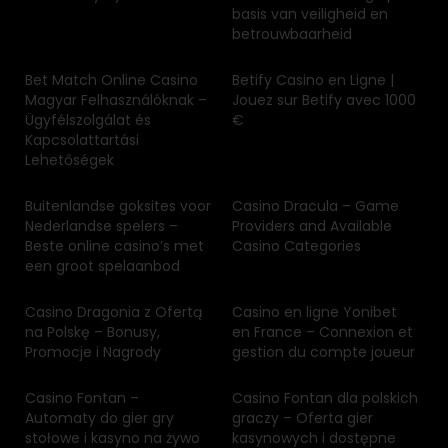
basis van veiligheid en
betrouwbaarheid
Bet Match Online Casino
Betify Casino en Ligne |
Magyar Felhasználóknak –
Jouez sur Betify avec 1000
Ügyfélszolgálat és
€
Kapcsolattartási
Lehetőségek
Buitenlandse goksites voor
Casino Dracula – Game
Nederlandse spelers –
Providers and Available
Beste online casino’s met
Casino Categories
een groot spelaanbod
Casino Dragonia z Ofertą
Casino en ligne Yonibet
na Polskę – Bonusy,
en France – Connexion et
Promocje i Nagrody
gestion du compte joueur
Casino Fontan –
Casino Fontan dla polskich
Automaty do gier gry
graczy – Oferta gier
stołowe i kasyno na żywo
kasynowych i dostępne