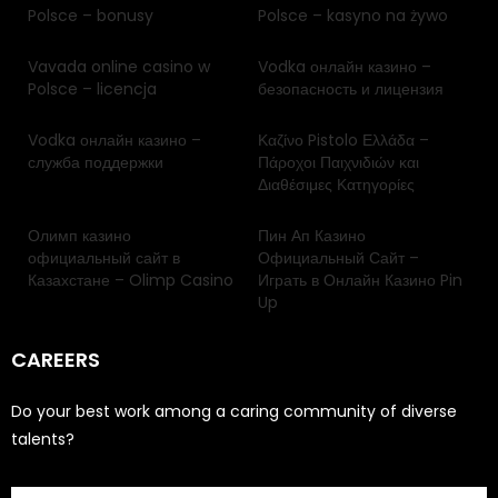
Polsce – bonusy
Polsce – kasyno na żywo
Vavada online casino w
Vodka онлайн казино –
Polsce – licencja
безопасность и лицензия
Vodka онлайн казино –
Καζίνο Pistolo Ελλάδα –
служба поддержки
Πάροχοι Παιχνιδιών και
Διαθέσιμες Κατηγορίες
Олимп казино
Пин Ап Казино
официальный сайт в
Официальный Сайт –
Казахстане – Olimp Casino
Играть в Онлайн Казино Pin
Up
CAREERS
Do your best work among a caring community of diverse
talents?