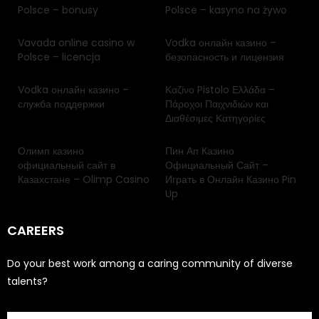
Polsce – bonusy
Polsce – kasyno na żywo
Vavada online casino w
Vodka онлайн казино –
Polsce – licencja
безопасность и лицензия
Vodka онлайн казино –
Καζίνο Pistolo Ελλάδα –
служба поддержки
Πάροχοι Παιχνιδιών και
Διαθέσιμες Κατηγορίες
Олимп казино
Пин Ап Казино
официальный сайт в
Официальный Сайт –
Казахстане – Olimp Casino
Играть в Онлайн Казино Pin
Up
CAREERS
Do your best work among a caring community of diverse
talents?