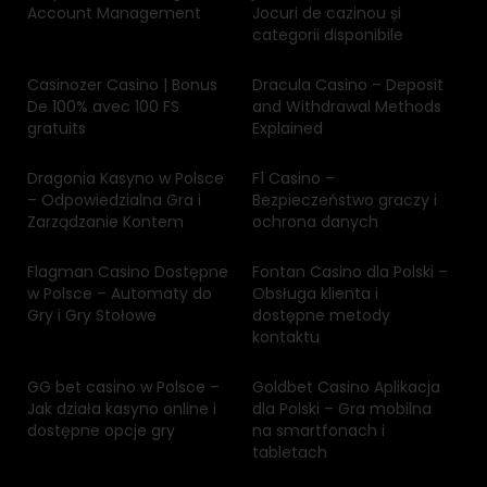
Account Management
Jocuri de cazinou și
categorii disponibile
Casinozer Casino | Bonus
Dracula Casino – Deposit
De 100% avec 100 FS
and Withdrawal Methods
gratuits
Explained
Dragonia Kasyno w Polsce
F1 Casino –
– Odpowiedzialna Gra i
Bezpieczeństwo graczy i
Zarządzanie Kontem
ochrona danych
Flagman Casino Dostępne
Fontan Casino dla Polski –
w Polsce – Automaty do
Obsługa klienta i
Gry i Gry Stołowe
dostępne metody
kontaktu
GG bet casino w Polsce –
Goldbet Casino Aplikacja
Jak działa kasyno online i
dla Polski – Gra mobilna
dostępne opcje gry
na smartfonach i
tabletach