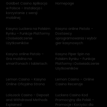
Goldbet Casino Aplikacja
Homepage
w Polsce – Instalacja i
korzystanie z wersji
mobilnej
Kasyno Luckera na Polskim
Kasyno online Pistolo –
Rynku – Funkcje Platformy
Dostawcy
i Doświadczenie
oprogramowania i wybór
Użytkowników
gier kasynowych
Kasyno online Pistolo –
Kasyno Piper Spin na
Gra mobilna na
Polskim Rynku – Funkcje
smartfonach i tabletach
Platformy i Doświadczenie
Użytkowników
Lemon Casino – Kasyno
Lemon Casino – Online
Online Oficjalna Strona
Casino Recenzje
LolaJack Casino – Deposit
Luckera Casino Kod
and Withdrawal Methods
Promocyjny dla Polski –
Explained
Promocje i Korzyści dla