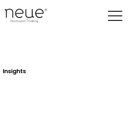
Insights