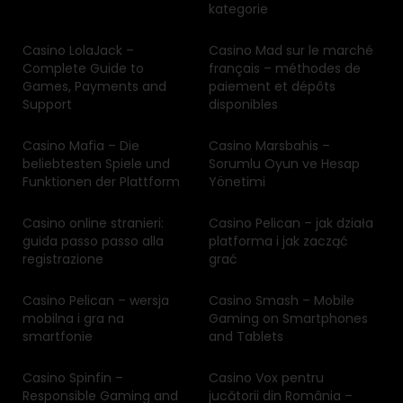
kategorie
Casino LolaJack –
Casino Mad sur le marché
Complete Guide to
français – méthodes de
Games, Payments and
paiement et dépôts
Support
disponibles
Casino Mafia – Die
Casino Marsbahis –
beliebtesten Spiele und
Sorumlu Oyun ve Hesap
Funktionen der Plattform
Yönetimi
Casino online stranieri:
Casino Pelican – jak działa
guida passo passo alla
platforma i jak zacząć
registrazione
grać
Casino Pelican – wersja
Casino Smash – Mobile
mobilna i gra na
Gaming on Smartphones
smartfonie
and Tablets
Casino Spinfin –
Casino Vox pentru
Responsible Gaming and
jucătorii din România –