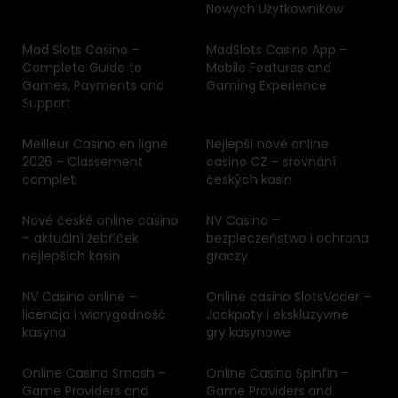
Nowych Użytkowników
Mad Slots Casino –
MadSlots Casino App –
Complete Guide to
Mobile Features and
Games, Payments and
Gaming Experience
Support
Meilleur Casino en ligne
Nejlepší nové online
2026 – Classement
casino CZ – srovnání
complet
českých kasin
Nové české online casino
NV Casino –
– aktuální žebříček
bezpieczeństwo i ochrona
nejlepších kasin
graczy
NV Casino online –
Online casino SlotsVader –
licencja i wiarygodność
Jackpoty i ekskluzywne
kasyna
gry kasynowe
Online Casino Smash –
Online Casino Spinfin –
Game Providers and
Game Providers and