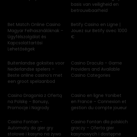
basis van veiligheid en
betrouwbaarheid
Bet Match Online Casino
Betify Casino en Ligne |
Magyar Felhasználóknak –
Jouez sur Betify avec 1000
Ügyfélszolgálat és
€
Kapcsolattartási
Lehetőségek
Buitenlandse goksites voor
Casino Dracula – Game
Nederlandse spelers –
Providers and Available
Beste online casino’s met
Casino Categories
een groot spelaanbod
Casino Dragonia z Ofertą
Casino en ligne Yonibet
na Polskę – Bonusy,
en France – Connexion et
Promocje i Nagrody
gestion du compte joueur
Casino Fontan –
Casino Fontan dla polskich
Automaty do gier gry
graczy – Oferta gier
stołowe i kasyno na żywo
kasynowych i dostępne