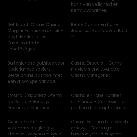
basis van veiligheid en
betrouwbaarheid
Bet Match Online Casino
Betify Casino en Ligne |
Magyar Felhasználóknak –
Jouez sur Betify avec 1000
Ügyfélszolgálat és
€
Kapcsolattartási
Lehetőségek
Buitenlandse goksites voor
Casino Dracula – Game
Nederlandse spelers –
Providers and Available
Beste online casino’s met
Casino Categories
een groot spelaanbod
Casino Dragonia z Ofertą
Casino en ligne Yonibet
na Polskę – Bonusy,
en France – Connexion et
Promocje i Nagrody
gestion du compte joueur
Casino Fontan –
Casino Fontan dla polskich
Automaty do gier gry
graczy – Oferta gier
stołowe i kasyno na żywo
kasynowych i dostępne