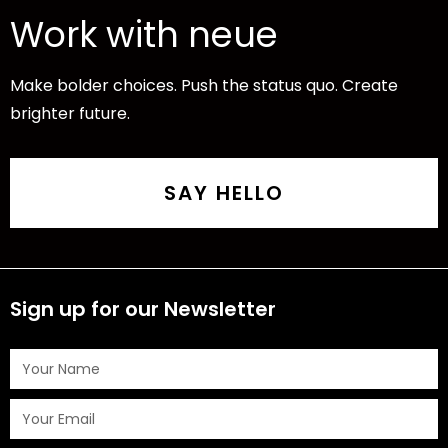
Work with neue
Make bolder choices. Push the status quo. Create
brighter future.
SAY HELLO
Sign up for our Newsletter