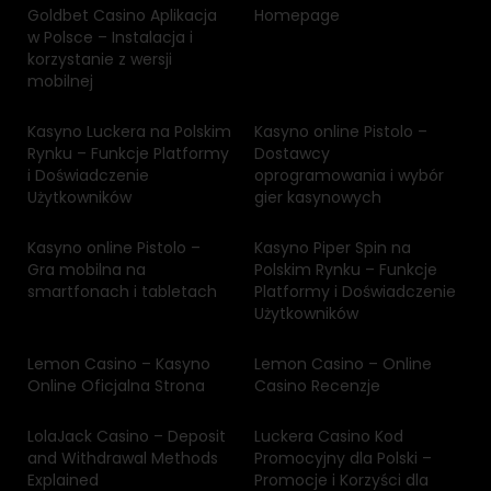
Goldbet Casino Aplikacja
Homepage
w Polsce – Instalacja i
korzystanie z wersji
mobilnej
Kasyno Luckera na Polskim
Kasyno online Pistolo –
Rynku – Funkcje Platformy
Dostawcy
i Doświadczenie
oprogramowania i wybór
Użytkowników
gier kasynowych
Kasyno online Pistolo –
Kasyno Piper Spin na
Gra mobilna na
Polskim Rynku – Funkcje
smartfonach i tabletach
Platformy i Doświadczenie
Użytkowników
Lemon Casino – Kasyno
Lemon Casino – Online
Online Oficjalna Strona
Casino Recenzje
LolaJack Casino – Deposit
Luckera Casino Kod
and Withdrawal Methods
Promocyjny dla Polski –
Explained
Promocje i Korzyści dla