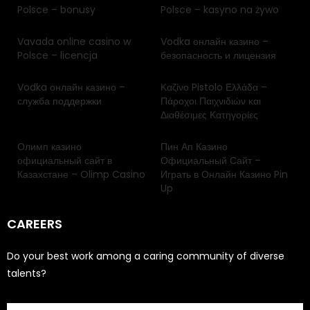
Polsce – bonusy
Polsce – kasyno na żywo
Vavada online casino w
Vodka онлайн казино –
Polsce – licencja
безопасность и лицензия
Vodka онлайн казино –
Καζίνο Pistolo Ελλάδα –
служба поддержки
Πάροχοι Παιχνιδιών και
Διαθέσιμες Κατηγορίες
Олимп казино
Пин Ап Казино
официальный сайт в
Официальный Сайт –
Казахстане – Olimp Casino
Играть в Онлайн Казино Pin
Up
CAREERS
Do your best work among a caring community of diverse
talents?