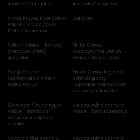
Available Categories
Available Categories
Online Kasyno Piper Spin w
Our Story
Polsce – Gry na Żywo i
Stoły z Krupierami
Pelican Casino – bonusy,
Pin Up Casino –
promocje i oferty
Azərbaycanda Onlayn
specjalne
Kazino – Giriş və Oyun
Pin Up Casino –
Pistolo Casino Login dla
Azərbaycanda onlayn
polskich graczy –
kazino Pin-Up
Logowanie i zarządzanie
kontem użytkownika
SlotsVader Casino App w
Vavada online casino w
Polsce – Instalacja i
Polsce – bezpieczeństwo
korzystanie z aplikacji
mobilnej
Vavada online casino w
Vavada online casino w