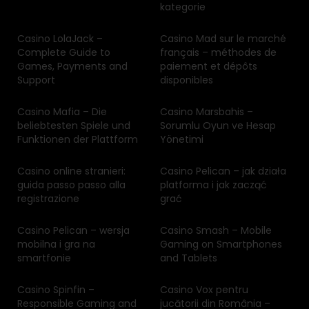
kategorie
Casino LolaJack –
Casino Mad sur le marché
Complete Guide to
français – méthodes de
Games, Payments and
paiement et dépôts
Support
disponibles
Casino Mafia – Die
Casino Marsbahis –
beliebtesten Spiele und
Sorumlu Oyun ve Hesap
Funktionen der Plattform
Yönetimi
Casino online stranieri:
Casino Pelican – jak działa
guida passo passo alla
platforma i jak zacząć
registrazione
grać
Casino Pelican – wersja
Casino Smash – Mobile
mobilna i gra na
Gaming on Smartphones
smartfonie
and Tablets
Casino Spinfin –
Casino Vox pentru
Responsible Gaming and
jucătorii din România –