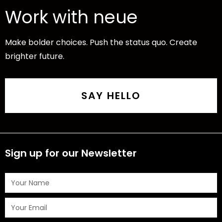
Work with neue
Make bolder choices. Push the status quo. Create
brighter future.
SAY HELLO
Sign up for our Newsletter