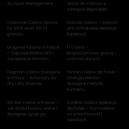
Account Management
Jocuri de cazinou și
categorii disponibile
Casinozer Casino | Bonus
Dracula Casino – Deposit
De 100% avec 100 FS
and Withdrawal Methods
gratuits
Explained
Dragonia Kasyno w Polsce
F1 Casino –
– Odpowiedzialna Gra i
Bezpieczeństwo graczy i
Zarządzanie Kontem
ochrona danych
Flagman Casino Dostępne
Fontan Casino dla Polski –
w Polsce – Automaty do
Obsługa klienta i
Gry i Gry Stołowe
dostępne metody
kontaktu
GG bet casino w Polsce –
Goldbet Casino Aplikacja
Jak działa kasyno online i
dla Polski – Gra mobilna
dostępne opcje gry
na smartfonach i
tabletach