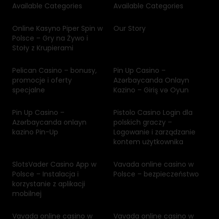
Available Categories
Available Categories
Online Kasyno Piper Spin w
Our Story
Polsce – Gry na Żywo i
Stoły z Krupierami
Pelican Casino – bonusy,
Pin Up Casino –
promocje i oferty
Azərbaycanda Onlayn
specjalne
Kazino – Giriş və Oyun
Pin Up Casino –
Pistolo Casino Login dla
Azərbaycanda onlayn
polskich graczy –
kazino Pin-Up
Logowanie i zarządzanie
kontem użytkownika
SlotsVader Casino App w
Vavada online casino w
Polsce – Instalacja i
Polsce – bezpieczeństwo
korzystanie z aplikacji
mobilnej
Vavada online casino w
Vavada online casino w