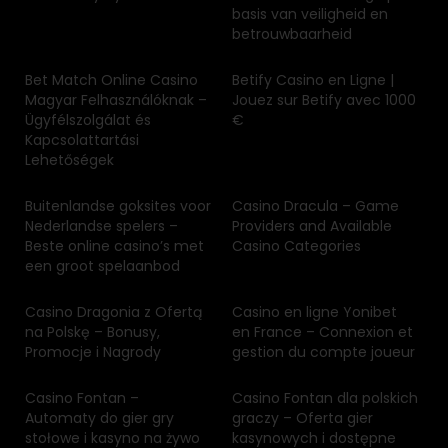
basis van veiligheid en
betrouwbaarheid
Bet Match Online Casino
Betify Casino en Ligne |
Magyar Felhasználóknak –
Jouez sur Betify avec 1000
Ügyfélszolgálat és
€
Kapcsolattartási
Lehetőségek
Buitenlandse goksites voor
Casino Dracula – Game
Nederlandse spelers –
Providers and Available
Beste online casino’s met
Casino Categories
een groot spelaanbod
Casino Dragonia z Ofertą
Casino en ligne Yonibet
na Polskę – Bonusy,
en France – Connexion et
Promocje i Nagrody
gestion du compte joueur
Casino Fontan –
Casino Fontan dla polskich
Automaty do gier gry
graczy – Oferta gier
stołowe i kasyno na żywo
kasynowych i dostępne