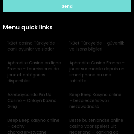
Send
Menu quick links
1xBet casino Türkiye’de –
1xBet Türkiye’de – güvenlik
canlı oyunlar ve slotlar
ve lisans bilgileri
Aphrodite Casino en ligne
Aphrodite Casino France –
France – fournisseurs de
jouer sur mobile depuis un
jeux et catégories
smartphone ou une
disponibles
tablette
Azərbaycanda Pin Up
Beep Beep Kasyno online
Casino – Onlayn Kazino
– bezpieczeństwo i
Girişi
niezawodność
Beep Beep Kasyno online
Beste buitenlandse online
– cechy
casino voor spelers uit
charakterystyczne
Nederland – Ranking op