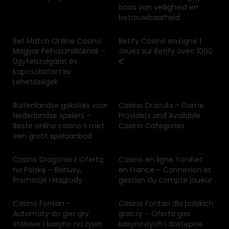
basis van veiligheid en
betrouwbaarheid
Bet Match Online Casino
Betify Casino en Ligne |
Magyar Felhasználóknak –
Jouez sur Betify avec 1000
Ügyfélszolgálat és
€
Kapcsolattartási
Lehetőségek
Buitenlandse goksites voor
Casino Dracula – Game
Nederlandse spelers –
Providers and Available
Beste online casino’s met
Casino Categories
een groot spelaanbod
Casino Dragonia z Ofertą
Casino en ligne Yonibet
na Polskę – Bonusy,
en France – Connexion et
Promocje i Nagrody
gestion du compte joueur
Casino Fontan –
Casino Fontan dla polskich
Automaty do gier gry
graczy – Oferta gier
stołowe i kasyno na żywo
kasynowych i dostępne