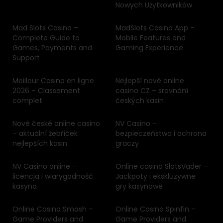
Nowych Użytkowników
Mad Slots Casino –
MadSlots Casino App –
Complete Guide to
Mobile Features and
Games, Payments and
Gaming Experience
Support
Meilleur Casino en ligne
Nejlepší nové online
2026 – Classement
casino CZ – srovnání
complet
českých kasin
Nové české online casino
NV Casino –
– aktuální žebříček
bezpieczeństwo i ochrona
nejlepších kasin
graczy
NV Casino online –
Online casino SlotsVader –
licencja i wiarygodność
Jackpoty i ekskluzywne
kasyna
gry kasynowe
Online Casino Smash –
Online Casino Spinfin –
Game Providers and
Game Providers and