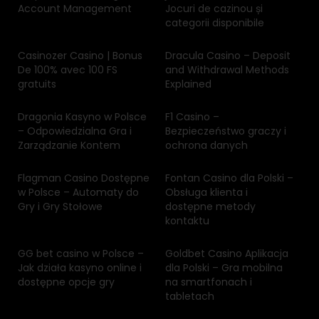
Account Management
Jocuri de cazinou și
categorii disponibile
Casinozer Casino | Bonus
Dracula Casino – Deposit
De 100% avec 100 FS
and Withdrawal Methods
gratuits
Explained
Dragonia Kasyno w Polsce
F1 Casino –
– Odpowiedzialna Gra i
Bezpieczeństwo graczy i
Zarządzanie Kontem
ochrona danych
Flagman Casino Dostępne
Fontan Casino dla Polski –
w Polsce – Automaty do
Obsługa klienta i
Gry i Gry Stołowe
dostępne metody
kontaktu
GG bet casino w Polsce –
Goldbet Casino Aplikacja
Jak działa kasyno online i
dla Polski – Gra mobilna
dostępne opcje gry
na smartfonach i
tabletach