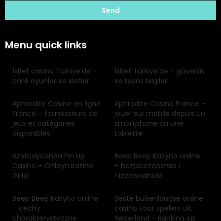
Send
Menu quick links
1xBet casino Türkiye’de –
1xBet Türkiye’de – güvenlik
canlı oyunlar ve slotlar
ve lisans bilgileri
Aphrodite Casino en ligne
Aphrodite Casino France –
France – fournisseurs de
jouer sur mobile depuis un
jeux et catégories
smartphone ou une
disponibles
tablette
Azərbaycanda Pin Up
Beep Beep Kasyno online
Casino – Onlayn Kazino
– bezpieczeństwo i
Girişi
niezawodność
Beep Beep Kasyno online
Beste buitenlandse online
– cechy
casino voor spelers uit
charakterystyczne
Nederland – Ranking op