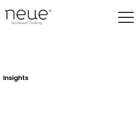
Insights