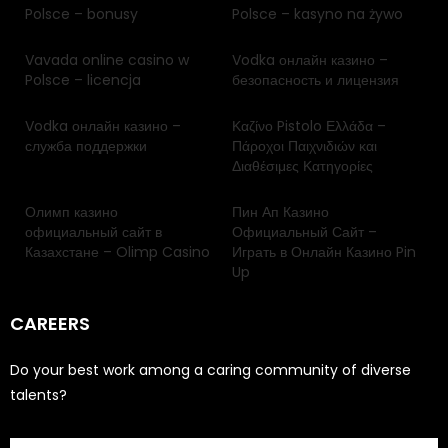
Polsce – bonusy
Polsce – kasyno na żywo
Vavada online casino w
Vodka онлайн казино –
Polsce – licencja
безопасность и лицензия
Vodka онлайн казино –
Καζίνο Pistolo Ελλάδα –
служба поддержки
Πάροχοι Παιχνιδιών και
Διαθέσιμες Κατηγορίες
Олимп казино
Пин Ап Казино
официальный сайт в
Официальный Сайт –
Казахстане – Olimp Casino
Играть в Онлайн Казино Pin
Up
CAREERS
Do your best work among a caring community of diverse
talents?