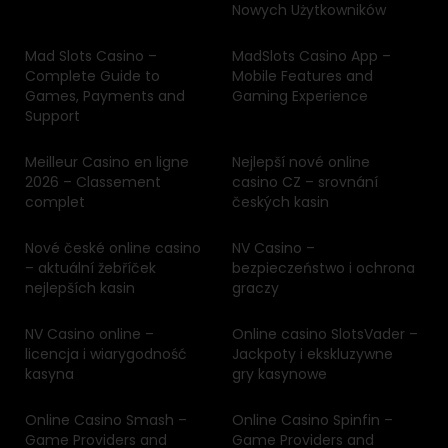
Nowych Użytkowników
Mad Slots Casino –
MadSlots Casino App –
Complete Guide to
Mobile Features and
Games, Payments and
Gaming Experience
Support
Meilleur Casino en ligne
Nejlepší nové online
2026 – Classement
casino CZ – srovnání
complet
českých kasin
Nové české online casino
NV Casino –
– aktuální žebříček
bezpieczeństwo i ochrona
nejlepších kasin
graczy
NV Casino online –
Online casino SlotsVader –
licencja i wiarygodność
Jackpoty i ekskluzywne
kasyna
gry kasynowe
Online Casino Smash –
Online Casino Spinfin –
Game Providers and
Game Providers and