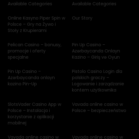
Available Categories
Available Categories
Online Kasyno Piper Spin w
Our Story
Polsce – Gry na Żywo i
Stoły z Krupierami
Pelican Casino – bonusy,
Pin Up Casino –
promocje i oferty
Azərbaycanda Onlayn
specjalne
Kazino – Giriş və Oyun
Pin Up Casino –
Pistolo Casino Login dla
Azərbaycanda onlayn
polskich graczy –
kazino Pin-Up
Logowanie i zarządzanie
kontem użytkownika
SlotsVader Casino App w
Vavada online casino w
Polsce – Instalacja i
Polsce – bezpieczeństwo
korzystanie z aplikacji
mobilnej
Vavada online casino w
Vavada online casino w