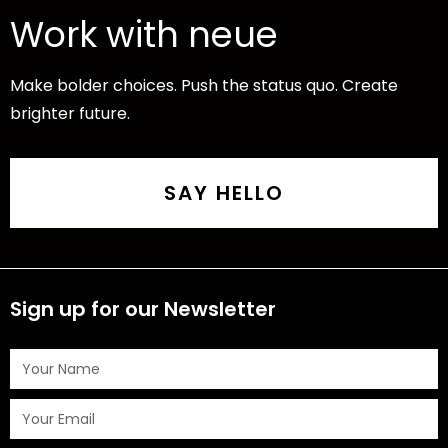
Work with neue
Make bolder choices. Push the status quo. Create
brighter future.
SAY HELLO
Sign up for our Newsletter