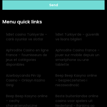
Send
Menu quick links
1xBet casino Türkiye’de –
1xBet Türkiye’de – güvenlik
canlı oyunlar ve slotlar
ve lisans bilgileri
Aphrodite Casino en ligne
Aphrodite Casino France –
France – fournisseurs de
jouer sur mobile depuis un
jeux et catégories
smartphone ou une
disponibles
tablette
Azərbaycanda Pin Up
Beep Beep Kasyno online
Casino – Onlayn Kazino
– bezpieczeństwo i
Girişi
niezawodność
Beep Beep Kasyno online
Beste buitenlandse online
– cechy
casino voor spelers uit
charakterystyczne
Nederland – Ranking op