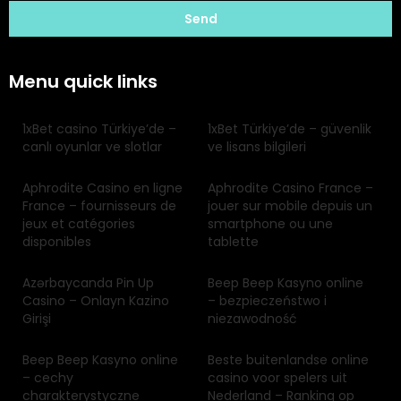
Send
Menu quick links
1xBet casino Türkiye’de –
1xBet Türkiye’de – güvenlik
canlı oyunlar ve slotlar
ve lisans bilgileri
Aphrodite Casino en ligne
Aphrodite Casino France –
France – fournisseurs de
jouer sur mobile depuis un
jeux et catégories
smartphone ou une
disponibles
tablette
Azərbaycanda Pin Up
Beep Beep Kasyno online
Casino – Onlayn Kazino
– bezpieczeństwo i
Girişi
niezawodność
Beep Beep Kasyno online
Beste buitenlandse online
– cechy
casino voor spelers uit
charakterystyczne
Nederland – Ranking op