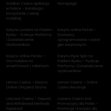
Goldbet Casino Aplikacja
Homepage
w Polsce – Instalacja i
korzystanie z wersji
mobilnej
Kasyno Luckera na Polskim
Kasyno online Pistolo –
Rynku – Funkcje Platformy
Dostawcy
i Doświadczenie
oprogramowania i wybór
Użytkowników
gier kasynowych
Kasyno online Pistolo –
Kasyno Piper Spin na
Gra mobilna na
Polskim Rynku – Funkcje
smartfonach i tabletach
Platformy i Doświadczenie
Użytkowników
Lemon Casino – Kasyno
Lemon Casino – Online
Online Oficjalna Strona
Casino Recenzje
LolaJack Casino – Deposit
Luckera Casino Kod
and Withdrawal Methods
Promocyjny dla Polski –
Explained
Promocje i Korzyści dla