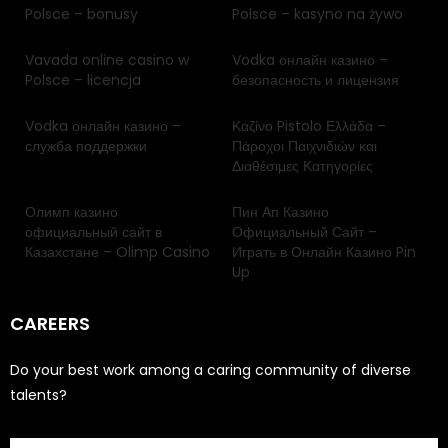
Polsce – bonusy
Polsce – kasyno na żywo
Vavada online casino w
Vodka онлайн казино –
Polsce – licencja
безопасность и лицензия
Vodka онлайн казино –
Καζίνο Pistolo Ελλάδα –
служба поддержки
Πάροχοι Παιχνιδιών και
Διαθέσιμες Κατηγορίες
Олимп казино
Пин Ап Казино
официальный сайт в
Официальный Сайт –
Казахстане – Olimp Casino
Играть в Онлайн Казино Pin
Up
CAREERS
Do your best work among a caring community of diverse
talents?