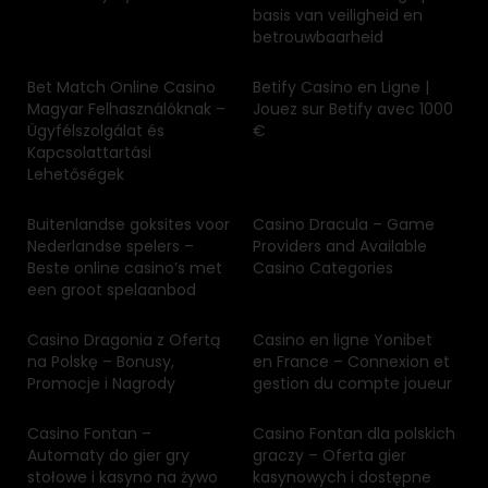
basis van veiligheid en
betrouwbaarheid
Bet Match Online Casino
Betify Casino en Ligne |
Magyar Felhasználóknak –
Jouez sur Betify avec 1000
Ügyfélszolgálat és
€
Kapcsolattartási
Lehetőségek
Buitenlandse goksites voor
Casino Dracula – Game
Nederlandse spelers –
Providers and Available
Beste online casino’s met
Casino Categories
een groot spelaanbod
Casino Dragonia z Ofertą
Casino en ligne Yonibet
na Polskę – Bonusy,
en France – Connexion et
Promocje i Nagrody
gestion du compte joueur
Casino Fontan –
Casino Fontan dla polskich
Automaty do gier gry
graczy – Oferta gier
stołowe i kasyno na żywo
kasynowych i dostępne