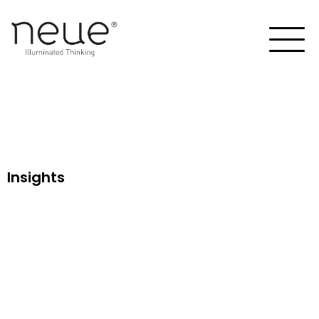
Insights