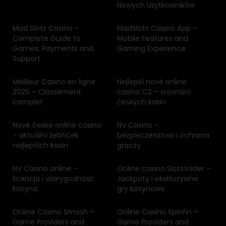
Nowych Użytkowników
Mad Slots Casino –
MadSlots Casino App –
Complete Guide to
Mobile Features and
Games, Payments and
Gaming Experience
Support
Meilleur Casino en ligne
Nejlepší nové online
2026 – Classement
casino CZ – srovnání
complet
českých kasin
Nové české online casino
NV Casino –
– aktuální žebříček
bezpieczeństwo i ochrona
nejlepších kasin
graczy
NV Casino online –
Online casino SlotsVader –
licencja i wiarygodność
Jackpoty i ekskluzywne
kasyna
gry kasynowe
Online Casino Smash –
Online Casino Spinfin –
Game Providers and
Game Providers and