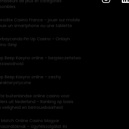
rnisseurs de jeux et catégories
ponibles
rodite Casino France – jouer sur mobile
uis un smartphone ou une tablette
rbaycanda Pin Up Casino – Onlayn
ino Girişi
p Beep Kasyno online – bezpieczeństwo
iezawodność
p Beep Kasyno online – cechy
arakterystyczne
te buitenlandse online casino voor
lers uit Nederland – Ranking op basis
 veiligheid en betrouwbaarheid
 Match Online Casino Magyar
használóknak – Ügyfélszolgálat és