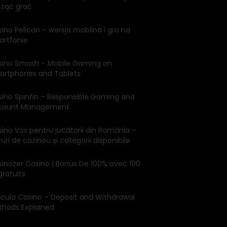
cząć grać
ino Pelican – wersja mobilna i gra na
artfonie
sino Smash – Mobile Gaming on
artphones and Tablets
ino Spinfin – Responsible Gaming and
count Management
ino Vox pentru jucătorii din România –
uri de cazinou și categorii disponibile
inozer Casino | Bonus De 100% avec 100
gratuits
cula Casino – Deposit and Withdrawal
hods Explained