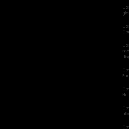
Cas
gie
Cas
Ga
Cas
mé
dis
Cas
Fun
Cas
He
Cas
all
Cas