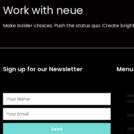
Work with neue
Make bolder choices. Push the status quo. Create bright
Sign up for our Newsletter
Menu 
1xB
slo
1xB
Send
Aph