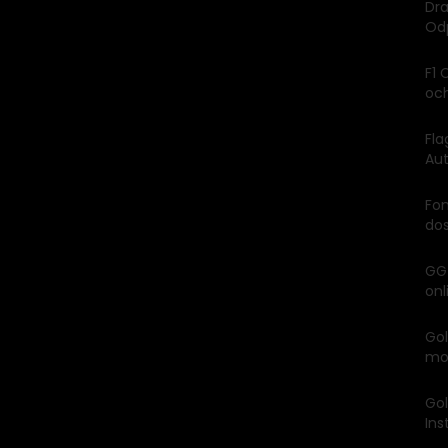
Dra
Odp
F1 
oc
Fl
Aut
Fon
do
GG 
onl
Gol
mob
Gol
Ins