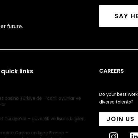
SAY H
er future.
quick links
CAREERS
Do your best wor
et casino Türkiye’de – canlı oyunlar ve
diverse talents?
tlar
JOIN US
et Türkiye’de – güvenlik ve lisans bilgileri
rodite Casino en ligne France –