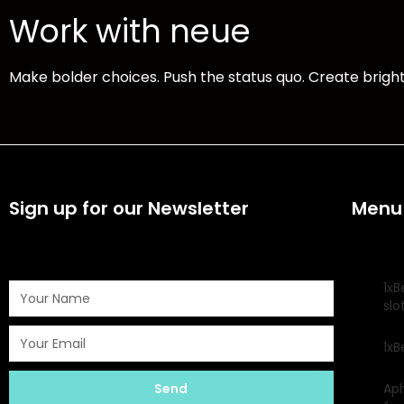
Work with neue
Make bolder choices. Push the status quo. Create bright
Sign up for our Newsletter
Menu 
1xB
slo
1xB
Send
Aph