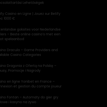
csolattartási Lehetőségek
ify Casino en Ligne | Jouez sur Betify
ec 1000 €
tenlandse goksites voor Nederlandse
lers – Beste online casino’s met een
oot spelaanbod
ino Dracula – Game Providers and
ilable Casino Categories
ino Dragonia z Ofertą na Polskę –
usy, Promocje i Nagrody
ino en ligne Yonibet en France –
nexion et gestion du compte joueur
ino Fontan – Automaty do gier gry
łowe i kasyno na żywo