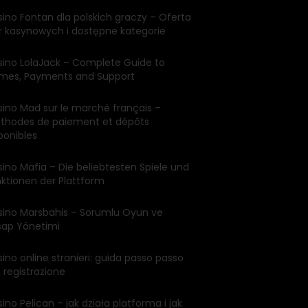
ino Fontan dla polskich graczy – Oferta
r kasynowych i dostępne kategorie
ino LolaJack – Complete Guide to
mes, Payments and Support
ino Mad sur le marché français –
thodes de paiement et dépôts
ponibles
ino Mafia – Die beliebtesten Spiele und
ktionen der Plattform
ino Marsbahis – Sorumlu Oyun ve
sap Yönetimi
ino online stranieri: guida passo passo
a registrazione
ino Pelican – jak działa platforma i jak