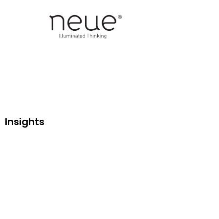
Insights