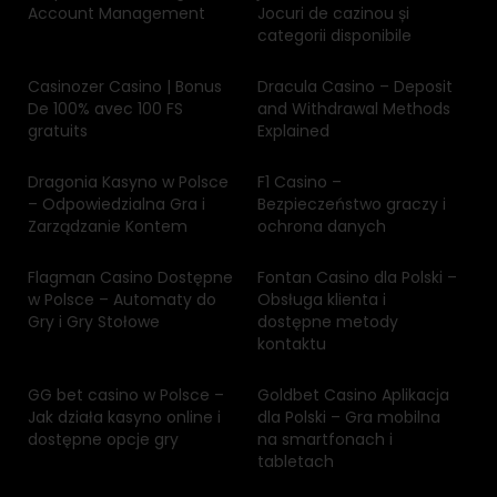
Account Management
Jocuri de cazinou și
categorii disponibile
Casinozer Casino | Bonus
Dracula Casino – Deposit
De 100% avec 100 FS
and Withdrawal Methods
gratuits
Explained
Dragonia Kasyno w Polsce
F1 Casino –
– Odpowiedzialna Gra i
Bezpieczeństwo graczy i
Zarządzanie Kontem
ochrona danych
Flagman Casino Dostępne
Fontan Casino dla Polski –
w Polsce – Automaty do
Obsługa klienta i
Gry i Gry Stołowe
dostępne metody
kontaktu
GG bet casino w Polsce –
Goldbet Casino Aplikacja
Jak działa kasyno online i
dla Polski – Gra mobilna
dostępne opcje gry
na smartfonach i
tabletach