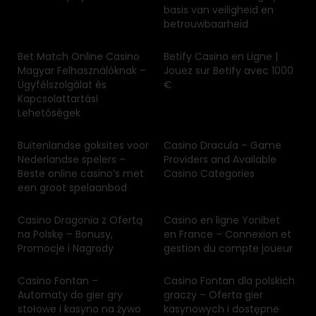
basis van veiligheid en
betrouwbaarheid
Bet Match Online Casino
Betify Casino en Ligne |
Magyar Felhasználóknak –
Jouez sur Betify avec 1000
Ügyfélszolgálat és
€
Kapcsolattartási
Lehetőségek
Buitenlandse goksites voor
Casino Dracula – Game
Nederlandse spelers –
Providers and Available
Beste online casino’s met
Casino Categories
een groot spelaanbod
Casino Dragonia z Ofertą
Casino en ligne Yonibet
na Polskę – Bonusy,
en France – Connexion et
Promocje i Nagrody
gestion du compte joueur
Casino Fontan –
Casino Fontan dla polskich
Automaty do gier gry
graczy – Oferta gier
stołowe i kasyno na żywo
kasynowych i dostępne