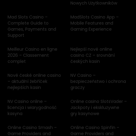
Nowych Użytkowników
Mad Slots Casino –
MadSlots Casino App –
Complete Guide to
Mobile Features and
Games, Payments and
Gaming Experience
Support
Meilleur Casino en ligne
Nejlepší nové online
2026 – Classement
casino CZ – srovnání
complet
českých kasin
Nové české online casino
NV Casino –
– aktuální žebříček
bezpieczeństwo i ochrona
nejlepších kasin
graczy
NV Casino online –
Online casino SlotsVader –
licencja i wiarygodność
Jackpoty i ekskluzywne
kasyna
gry kasynowe
Online Casino Smash –
Online Casino Spinfin –
Game Providers and
Game Providers and