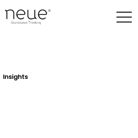
Insights