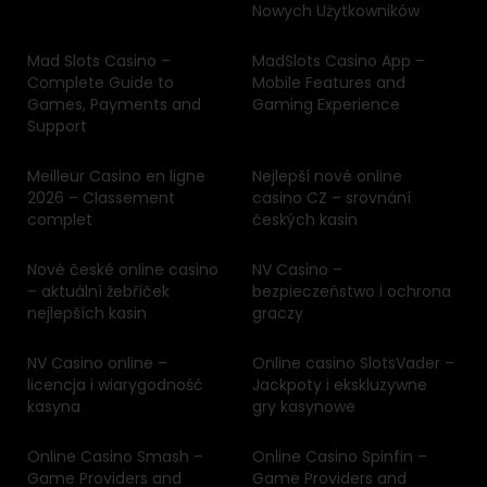
Nowych Użytkowników
Mad Slots Casino –
MadSlots Casino App –
Complete Guide to
Mobile Features and
Games, Payments and
Gaming Experience
Support
Meilleur Casino en ligne
Nejlepší nové online
2026 – Classement
casino CZ – srovnání
complet
českých kasin
Nové české online casino
NV Casino –
– aktuální žebříček
bezpieczeństwo i ochrona
nejlepších kasin
graczy
NV Casino online –
Online casino SlotsVader –
licencja i wiarygodność
Jackpoty i ekskluzywne
kasyna
gry kasynowe
Online Casino Smash –
Online Casino Spinfin –
Game Providers and
Game Providers and