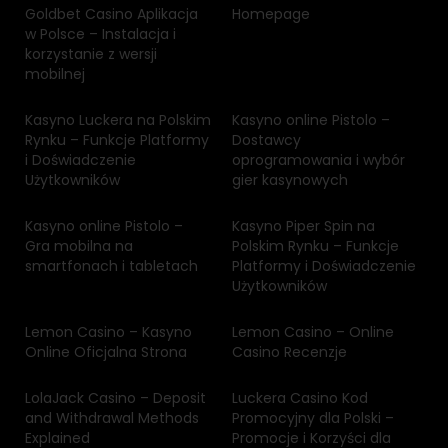
Goldbet Casino Aplikacja
Homepage
w Polsce – Instalacja i
korzystanie z wersji
mobilnej
Kasyno Luckera na Polskim
Kasyno online Pistolo –
Rynku – Funkcje Platformy
Dostawcy
i Doświadczenie
oprogramowania i wybór
Użytkowników
gier kasynowych
Kasyno online Pistolo –
Kasyno Piper Spin na
Gra mobilna na
Polskim Rynku – Funkcje
smartfonach i tabletach
Platformy i Doświadczenie
Użytkowników
Lemon Casino – Kasyno
Lemon Casino – Online
Online Oficjalna Strona
Casino Recenzje
LolaJack Casino – Deposit
Luckera Casino Kod
and Withdrawal Methods
Promocyjny dla Polski –
Explained
Promocje i Korzyści dla