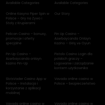
Available Categories
Available Categories
Online Kasyno Piper Spin w
Our Story
Polsce – Gry na Żywo i
Stoły z Krupierami
Pelican Casino – bonusy,
Pin Up Casino –
promocje i oferty
Azərbaycanda Onlayn
specjalne
Kazino – Giriş və Oyun
Pin Up Casino –
Pistolo Casino Login dla
Azərbaycanda onlayn
polskich graczy –
kazino Pin-Up
Logowanie i zarządzanie
kontem użytkownika
SlotsVader Casino App w
Vavada online casino w
Polsce – Instalacja i
Polsce – bezpieczeństwo
korzystanie z aplikacji
mobilnej
Vavada online casino w
Vavada online casino w