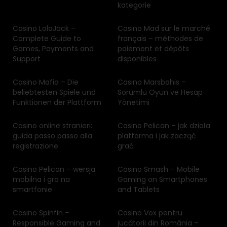
kategorie
Casino LolaJack –
Casino Mad sur le marché
Complete Guide to
français – méthodes de
Games, Payments and
paiement et dépôts
Support
disponibles
Casino Mafia – Die
Casino Marsbahis –
beliebtesten Spiele und
Sorumlu Oyun ve Hesap
Funktionen der Plattform
Yönetimi
Casino online stranieri:
Casino Pelican – jak działa
guida passo passo alla
platforma i jak zacząć
registrazione
grać
Casino Pelican – wersja
Casino Smash – Mobile
mobilna i gra na
Gaming on Smartphones
smartfonie
and Tablets
Casino Spinfin –
Casino Vox pentru
Responsible Gaming and
jucătorii din România –