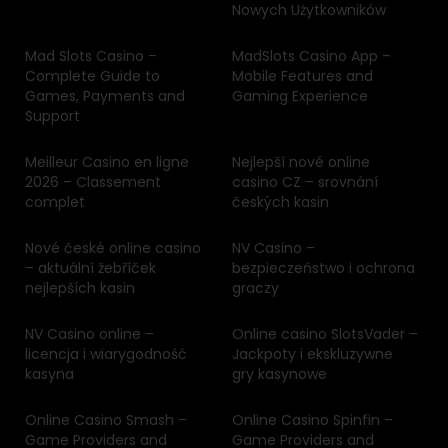
Nowych Użytkowników
Mad Slots Casino –
MadSlots Casino App –
Complete Guide to
Mobile Features and
Games, Payments and
Gaming Experience
Support
Meilleur Casino en ligne
Nejlepší nové online
2026 – Classement
casino CZ – srovnání
complet
českých kasin
Nové české online casino
NV Casino –
– aktuální žebříček
bezpieczeństwo i ochrona
nejlepších kasin
graczy
NV Casino online –
Online casino SlotsVader –
licencja i wiarygodność
Jackpoty i ekskluzywne
kasyna
gry kasynowe
Online Casino Smash –
Online Casino Spinfin –
Game Providers and
Game Providers and