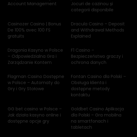
Account Management
Jocuri de cazinou și
categorii disponibile
Casinozer Casino | Bonus
Dracula Casino – Deposit
De 100% avec 100 FS
and Withdrawal Methods
gratuits
Explained
Dragonia Kasyno w Polsce
F1 Casino –
– Odpowiedzialna Gra i
Bezpieczeństwo graczy i
Zarządzanie Kontem
ochrona danych
Flagman Casino Dostępne
Fontan Casino dla Polski –
w Polsce – Automaty do
Obsługa klienta i
Gry i Gry Stołowe
dostępne metody
kontaktu
GG bet casino w Polsce –
Goldbet Casino Aplikacja
Jak działa kasyno online i
dla Polski – Gra mobilna
dostępne opcje gry
na smartfonach i
tabletach