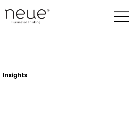
Insights