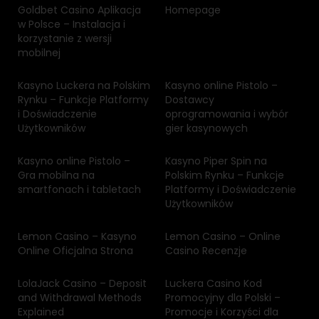
Goldbet Casino Aplikacja
Homepage
w Polsce – Instalacja i
korzystanie z wersji
mobilnej
Kasyno Luckera na Polskim
Kasyno online Pistolo –
Rynku – Funkcje Platformy
Dostawcy
i Doświadczenie
oprogramowania i wybór
Użytkowników
gier kasynowych
Kasyno online Pistolo –
Kasyno Piper Spin na
Gra mobilna na
Polskim Rynku – Funkcje
smartfonach i tabletach
Platformy i Doświadczenie
Użytkowników
Lemon Casino – Kasyno
Lemon Casino – Online
Online Oficjalna Strona
Casino Recenzje
LolaJack Casino – Deposit
Luckera Casino Kod
and Withdrawal Methods
Promocyjny dla Polski –
Explained
Promocje i Korzyści dla