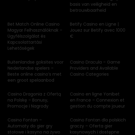
basis van veiligheid en
betrouwbaarheid
Bet Match Online Casino
Betify Casino en Ligne |
Magyar Felhasználóknak –
Jouez sur Betify avec 1000
Ügyfélszolgálat és
€
Kapcsolattartási
Lehetőségek
Buitenlandse goksites voor
Casino Dracula – Game
Nederlandse spelers –
Providers and Available
Beste online casino’s met
Casino Categories
een groot spelaanbod
Casino Dragonia z Ofertą
Casino en ligne Yonibet
na Polskę – Bonusy,
en France – Connexion et
Promocje i Nagrody
gestion du compte joueur
Casino Fontan –
Casino Fontan dla polskich
Automaty do gier gry
graczy – Oferta gier
stołowe i kasyno na żywo
kasynowych i dostępne