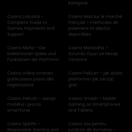
kategorie
Casino LolaJack –
Casino Mad sur le marché
Complete Guide to
français – méthodes de
Games, Payments and
paiement et dépôts
Support
disponibles
Casino Mafia – Die
Casino Marsbahis –
beliebtesten Spiele und
Sorumlu Oyun ve Hesap
Funktionen der Plattform
Yönetimi
Casino online stranieri:
Casino Pelican – jak działa
guida passo passo alla
platforma i jak zacząć
registrazione
grać
Casino Pelican – wersja
Casino Smash – Mobile
mobilna i gra na
Gaming on Smartphones
smartfonie
and Tablets
Casino Spinfin –
Casino Vox pentru
Responsible Gaming and
jucătorii din România –