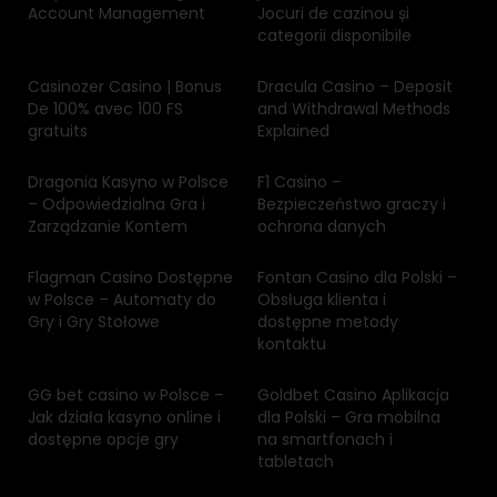
Account Management
Jocuri de cazinou și
categorii disponibile
Casinozer Casino | Bonus
Dracula Casino – Deposit
De 100% avec 100 FS
and Withdrawal Methods
gratuits
Explained
Dragonia Kasyno w Polsce
F1 Casino –
– Odpowiedzialna Gra i
Bezpieczeństwo graczy i
Zarządzanie Kontem
ochrona danych
Flagman Casino Dostępne
Fontan Casino dla Polski –
w Polsce – Automaty do
Obsługa klienta i
Gry i Gry Stołowe
dostępne metody
kontaktu
GG bet casino w Polsce –
Goldbet Casino Aplikacja
Jak działa kasyno online i
dla Polski – Gra mobilna
dostępne opcje gry
na smartfonach i
tabletach