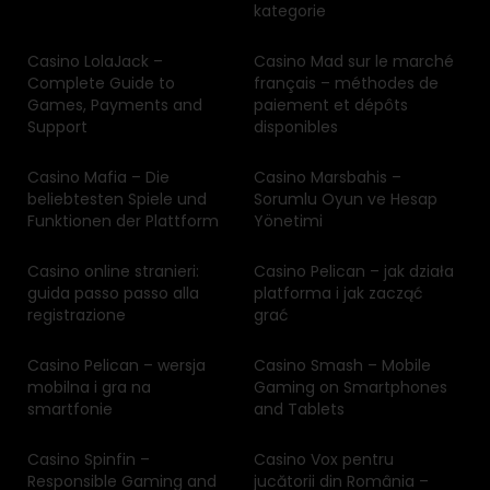
kategorie
Casino LolaJack –
Casino Mad sur le marché
Complete Guide to
français – méthodes de
Games, Payments and
paiement et dépôts
Support
disponibles
Casino Mafia – Die
Casino Marsbahis –
beliebtesten Spiele und
Sorumlu Oyun ve Hesap
Funktionen der Plattform
Yönetimi
Casino online stranieri:
Casino Pelican – jak działa
guida passo passo alla
platforma i jak zacząć
registrazione
grać
Casino Pelican – wersja
Casino Smash – Mobile
mobilna i gra na
Gaming on Smartphones
smartfonie
and Tablets
Casino Spinfin –
Casino Vox pentru
Responsible Gaming and
jucătorii din România –