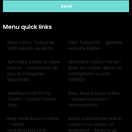
Send
Menu quick links
1xBet casino Türkiye’de –
1xBet Türkiye’de – güvenlik
canlı oyunlar ve slotlar
ve lisans bilgileri
Aphrodite Casino en ligne
Aphrodite Casino France –
France – fournisseurs de
jouer sur mobile depuis un
jeux et catégories
smartphone ou une
disponibles
tablette
Azərbaycanda Pin Up
Beep Beep Kasyno online
Casino – Onlayn Kazino
– bezpieczeństwo i
Girişi
niezawodność
Beep Beep Kasyno online
Beste buitenlandse online
– cechy
casino voor spelers uit
charakterystyczne
Nederland – Ranking op