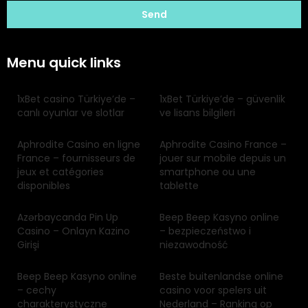
Send
Menu quick links
1xBet casino Türkiye’de –
1xBet Türkiye’de – güvenlik
canlı oyunlar ve slotlar
ve lisans bilgileri
Aphrodite Casino en ligne
Aphrodite Casino France –
France – fournisseurs de
jouer sur mobile depuis un
jeux et catégories
smartphone ou une
disponibles
tablette
Azərbaycanda Pin Up
Beep Beep Kasyno online
Casino – Onlayn Kazino
– bezpieczeństwo i
Girişi
niezawodność
Beep Beep Kasyno online
Beste buitenlandse online
– cechy
casino voor spelers uit
charakterystyczne
Nederland – Ranking op