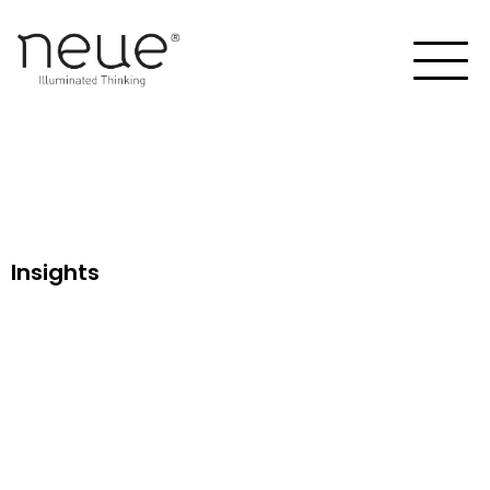
Insights