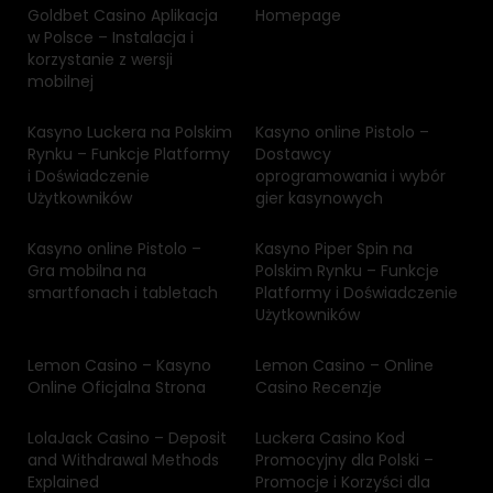
Goldbet Casino Aplikacja
Homepage
w Polsce – Instalacja i
korzystanie z wersji
mobilnej
Kasyno Luckera na Polskim
Kasyno online Pistolo –
Rynku – Funkcje Platformy
Dostawcy
i Doświadczenie
oprogramowania i wybór
Użytkowników
gier kasynowych
Kasyno online Pistolo –
Kasyno Piper Spin na
Gra mobilna na
Polskim Rynku – Funkcje
smartfonach i tabletach
Platformy i Doświadczenie
Użytkowników
Lemon Casino – Kasyno
Lemon Casino – Online
Online Oficjalna Strona
Casino Recenzje
LolaJack Casino – Deposit
Luckera Casino Kod
and Withdrawal Methods
Promocyjny dla Polski –
Explained
Promocje i Korzyści dla