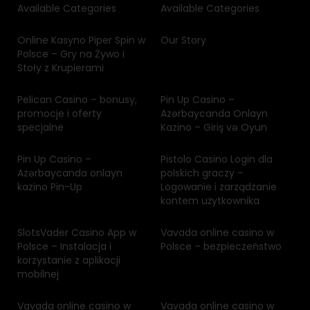
Available Categories
Available Categories
Online Kasyno Piper Spin w
Our Story
Polsce – Gry na Żywo i
Stoły z Krupierami
Pelican Casino – bonusy,
Pin Up Casino –
promocje i oferty
Azərbaycanda Onlayn
specjalne
Kazino – Giriş və Oyun
Pin Up Casino –
Pistolo Casino Login dla
Azərbaycanda onlayn
polskich graczy –
kazino Pin-Up
Logowanie i zarządzanie
kontem użytkownika
SlotsVader Casino App w
Vavada online casino w
Polsce – Instalacja i
Polsce – bezpieczeństwo
korzystanie z aplikacji
mobilnej
Vavada online casino w
Vavada online casino w