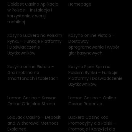
Goldbet Casino Aplikacja
Homepage
w Polsce – Instalacja i
korzystanie z wersji
mobilnej
Kasyno Luckera na Polskim
Kasyno online Pistolo –
Rynku – Funkcje Platformy
Dostawcy
i Doświadczenie
oprogramowania i wybór
Użytkowników
gier kasynowych
Kasyno online Pistolo –
Kasyno Piper Spin na
Gra mobilna na
Polskim Rynku – Funkcje
smartfonach i tabletach
Platformy i Doświadczenie
Użytkowników
Lemon Casino – Kasyno
Lemon Casino – Online
Online Oficjalna Strona
Casino Recenzje
LolaJack Casino – Deposit
Luckera Casino Kod
and Withdrawal Methods
Promocyjny dla Polski –
Explained
Promocje i Korzyści dla