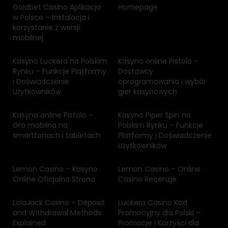
Goldbet Casino Aplikacja
Homepage
w Polsce – Instalacja i
korzystanie z wersji
mobilnej
Kasyno Luckera na Polskim
Kasyno online Pistolo –
Rynku – Funkcje Platformy
Dostawcy
i Doświadczenie
oprogramowania i wybór
Użytkowników
gier kasynowych
Kasyno online Pistolo –
Kasyno Piper Spin na
Gra mobilna na
Polskim Rynku – Funkcje
smartfonach i tabletach
Platformy i Doświadczenie
Użytkowników
Lemon Casino – Kasyno
Lemon Casino – Online
Online Oficjalna Strona
Casino Recenzje
LolaJack Casino – Deposit
Luckera Casino Kod
and Withdrawal Methods
Promocyjny dla Polski –
Explained
Promocje i Korzyści dla