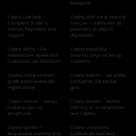
kategorie
Casino LolaJack –
Casino Mad sur le marché
Complete Guide to
français – méthodes de
Games, Payments and
paiement et dépôts
Support
disponibles
Casino Mafia – Die
Casino Marsbahis –
beliebtesten Spiele und
Sorumlu Oyun ve Hesap
Funktionen der Plattform
Yönetimi
Casino online stranieri:
Casino Pelican – jak działa
guida passo passo alla
platforma i jak zacząć
registrazione
grać
Casino Pelican – wersja
Casino Smash – Mobile
mobilna i gra na
Gaming on Smartphones
smartfonie
and Tablets
Casino Spinfin –
Casino Vox pentru
Responsible Gaming and
jucătorii din România –