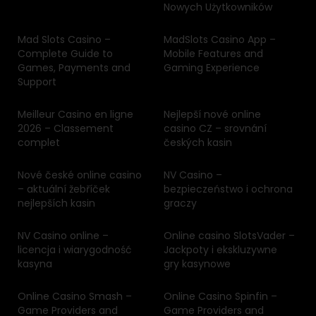
Nowych Użytkowników
Mad Slots Casino –
MadSlots Casino App –
Complete Guide to
Mobile Features and
Games, Payments and
Gaming Experience
Support
Meilleur Casino en ligne
Nejlepší nové online
2026 – Classement
casino CZ – srovnání
complet
českých kasin
Nové české online casino
NV Casino –
– aktuální žebříček
bezpieczeństwo i ochrona
nejlepších kasin
graczy
NV Casino online –
Online casino SlotsVader –
licencja i wiarygodność
Jackpoty i ekskluzywne
kasyna
gry kasynowe
Online Casino Smash –
Online Casino Spinfin –
Game Providers and
Game Providers and