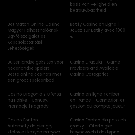
basis van veiligheid en
betrouwbaarheid
Bet Match Online Casino
Betify Casino en Ligne |
Magyar Felhasználóknak –
Jouez sur Betify avec 1000
Ügyfélszolgálat és
€
Kapcsolattartási
Lehetőségek
Buitenlandse goksites voor
Casino Dracula – Game
Nederlandse spelers –
Providers and Available
Beste online casino’s met
Casino Categories
een groot spelaanbod
Casino Dragonia z Ofertą
Casino en ligne Yonibet
na Polskę – Bonusy,
en France – Connexion et
Promocje i Nagrody
gestion du compte joueur
Casino Fontan –
Casino Fontan dla polskich
Automaty do gier gry
graczy – Oferta gier
stołowe i kasyno na żywo
kasynowych i dostępne