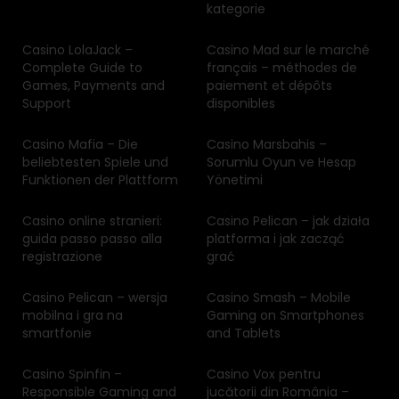
kategorie
Casino LolaJack –
Casino Mad sur le marché
Complete Guide to
français – méthodes de
Games, Payments and
paiement et dépôts
Support
disponibles
Casino Mafia – Die
Casino Marsbahis –
beliebtesten Spiele und
Sorumlu Oyun ve Hesap
Funktionen der Plattform
Yönetimi
Casino online stranieri:
Casino Pelican – jak działa
guida passo passo alla
platforma i jak zacząć
registrazione
grać
Casino Pelican – wersja
Casino Smash – Mobile
mobilna i gra na
Gaming on Smartphones
smartfonie
and Tablets
Casino Spinfin –
Casino Vox pentru
Responsible Gaming and
jucătorii din România –