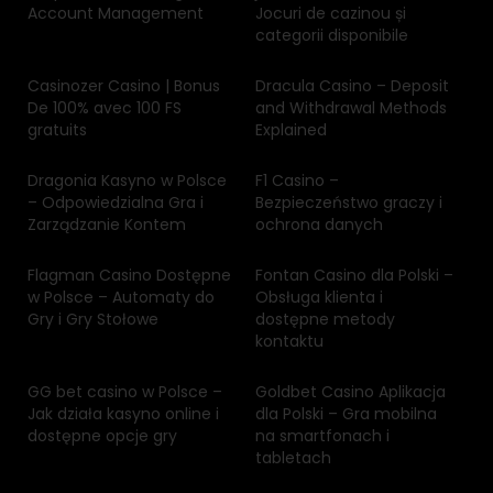
Account Management
Jocuri de cazinou și
categorii disponibile
Casinozer Casino | Bonus
Dracula Casino – Deposit
De 100% avec 100 FS
and Withdrawal Methods
gratuits
Explained
Dragonia Kasyno w Polsce
F1 Casino –
– Odpowiedzialna Gra i
Bezpieczeństwo graczy i
Zarządzanie Kontem
ochrona danych
Flagman Casino Dostępne
Fontan Casino dla Polski –
w Polsce – Automaty do
Obsługa klienta i
Gry i Gry Stołowe
dostępne metody
kontaktu
GG bet casino w Polsce –
Goldbet Casino Aplikacja
Jak działa kasyno online i
dla Polski – Gra mobilna
dostępne opcje gry
na smartfonach i
tabletach