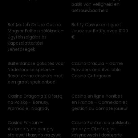
basis van veiligheid en
betrouwbaarheid
Bet Match Online Casino
Betify Casino en Ligne |
Magyar Felhasználóknak –
Jouez sur Betify avec 1000
Ügyfélszolgálat és
€
Kapcsolattartási
Lehetőségek
Buitenlandse goksites voor
Casino Dracula – Game
Nederlandse spelers –
Providers and Available
Beste online casino’s met
Casino Categories
een groot spelaanbod
Casino Dragonia z Ofertą
Casino en ligne Yonibet
na Polskę – Bonusy,
en France – Connexion et
Promocje i Nagrody
gestion du compte joueur
Casino Fontan –
Casino Fontan dla polskich
Automaty do gier gry
graczy – Oferta gier
stołowe i kasyno na żywo
kasynowych i dostępne