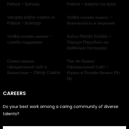
Polsce – bonusy
Polsce – kasyno na żywo
Vavada online casino w
Vodka онлайн казино –
Polsce – licencja
безопасность и лицензия
Vodka онлайн казино –
Καζίνο Pistolo Ελλάδα –
служба поддержки
Πάροχοι Παιχνιδιών και
Διαθέσιμες Κατηγορίες
Олимп казино
Пин Ап Казино
официальный сайт в
Официальный Сайт –
Казахстане – Olimp Casino
Играть в Онлайн Казино Pin
Up
CAREERS
Do your best work among a caring community of diverse
talents?