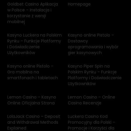
Goldbet Casino Aplikacja
Homepage
w Polsce – Instalacja i
korzystanie z wersji
mobilnej
Kasyno Luckera na Polskim
Kasyno online Pistolo –
Rynku – Funkcje Platformy
Dostawcy
i Doświadczenie
oprogramowania i wybór
Użytkowników
gier kasynowych
Kasyno online Pistolo –
Kasyno Piper Spin na
Gra mobilna na
Polskim Rynku – Funkcje
smartfonach i tabletach
Platformy i Doświadczenie
Użytkowników
Lemon Casino – Kasyno
Lemon Casino – Online
Online Oficjalna Strona
Casino Recenzje
LolaJack Casino – Deposit
Luckera Casino Kod
and Withdrawal Methods
Promocyjny dla Polski –
Explained
Promocje i Korzyści dla